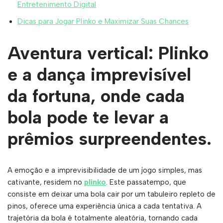
Entretenimento Digital
Dicas para Jogar Plinko e Maximizar Suas Chances
Aventura vertical: Plinko
e a dança imprevisível
da fortuna, onde cada
bola pode te levar a
prêmios surpreendentes.
A emoção e a imprevisibilidade de um jogo simples, mas
cativante, residem no
plinko
. Este passatempo, que
consiste em deixar uma bola cair por um tabuleiro repleto de
pinos, oferece uma experiência única a cada tentativa. A
trajetória da bola é totalmente aleatória, tornando cada