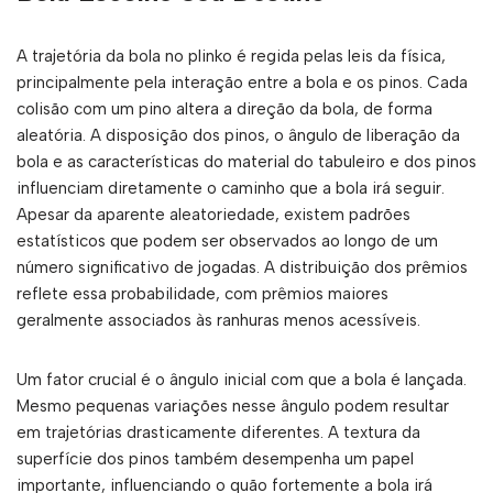
A trajetória da bola no plinko é regida pelas leis da física,
principalmente pela interação entre a bola e os pinos. Cada
colisão com um pino altera a direção da bola, de forma
aleatória. A disposição dos pinos, o ângulo de liberação da
bola e as características do material do tabuleiro e dos pinos
influenciam diretamente o caminho que a bola irá seguir.
Apesar da aparente aleatoriedade, existem padrões
estatísticos que podem ser observados ao longo de um
número significativo de jogadas. A distribuição dos prêmios
reflete essa probabilidade, com prêmios maiores
geralmente associados às ranhuras menos acessíveis.
Um fator crucial é o ângulo inicial com que a bola é lançada.
Mesmo pequenas variações nesse ângulo podem resultar
em trajetórias drasticamente diferentes. A textura da
superfície dos pinos também desempenha um papel
importante, influenciando o quão fortemente a bola irá