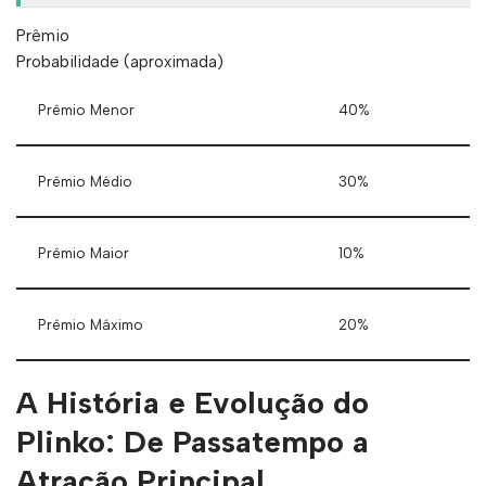
Prêmio
Probabilidade (aproximada)
Prêmio Menor
40%
Prêmio Médio
30%
Prêmio Maior
10%
Prêmio Máximo
20%
A História e Evolução do
Plinko: De Passatempo a
Atração Principal