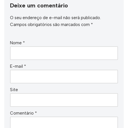
Deixe um comentário
O seu endereço de e-mail não será publicado.
Campos obrigatórios são marcados com
*
Nome
*
E-mail
*
Site
Comentário
*