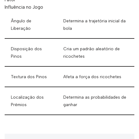
Influência no Jogo
Ângulo de
Determina a trajetória inicial da
Liberação
bola
Disposição dos
Cria um padrão aleatório de
Pinos
ricochetes
Textura dos Pinos
Afeta a força dos ricochetes
Localização dos
Determina as probabilidades de
Prêmios
ganhar