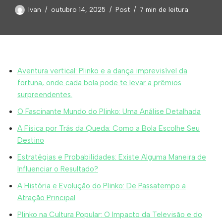
Ivan
outubro 14, 2025
Post
7 min de leitura
Aventura vertical: Plinko e a dança imprevisível da
fortuna, onde cada bola pode te levar a prêmios
surpreendentes.
O Fascinante Mundo do Plinko: Uma Análise Detalhada
A Física por Trás da Queda: Como a Bola Escolhe Seu
Destino
Estratégias e Probabilidades: Existe Alguma Maneira de
Influenciar o Resultado?
A História e Evolução do Plinko: De Passatempo a
Atração Principal
Plinko na Cultura Popular: O Impacto da Televisão e do