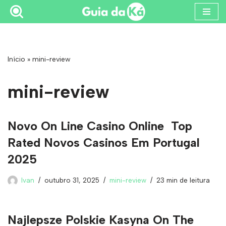
Pular
para
o
Início
»
mini-review
conteúdo
mini-review
Novo On Line Casino Online ️ Top
Rated Novos Casinos Em Portugal
2025
Ivan
outubro 31, 2025
mini-review
23 min de leitura
Najlepsze Polskie Kasyna On The