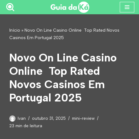
Pular
para
Início
»
Novo On Line Casino Online ️ Top Rated Novos
o
Casinos Em Portugal 2025
conteúdo
Novo On Line Casino
Online ️ Top Rated
Novos Casinos Em
Portugal 2025
Ivan
outubro 31, 2025
mini-review
23 min de leitura