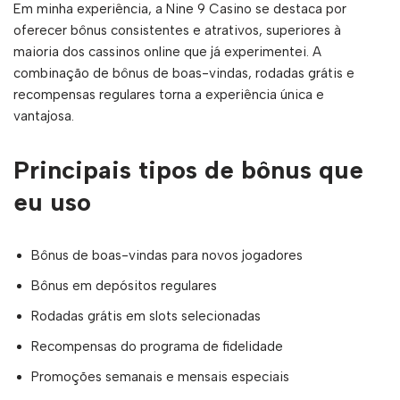
Em minha experiência, a Nine 9 Casino se destaca por
oferecer bônus consistentes e atrativos, superiores à
maioria dos cassinos online que já experimentei. A
combinação de bônus de boas-vindas, rodadas grátis e
recompensas regulares torna a experiência única e
vantajosa.
Principais tipos de bônus que
eu uso
Bônus de boas-vindas para novos jogadores
Bônus em depósitos regulares
Rodadas grátis em slots selecionadas
Recompensas do programa de fidelidade
Promoções semanais e mensais especiais