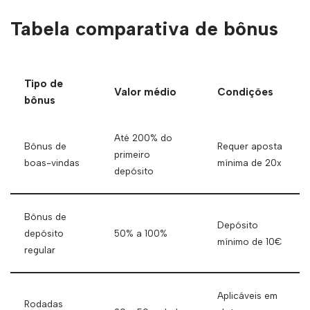
Tabela comparativa de bônus
Tipo de
Valor médio
Condições
bônus
Até 200% do
Bônus de
Requer aposta
primeiro
boas-vindas
mínima de 20x
depósito
Bônus de
Depósito
depósito
50% a 100%
mínimo de 10€
regular
Aplicáveis em
Rodadas