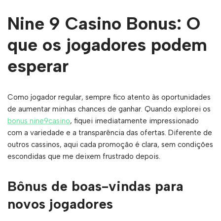
Nine 9 Casino Bonus: O
que os jogadores podem
esperar
Como jogador regular, sempre fico atento às oportunidades
de aumentar minhas chances de ganhar. Quando explorei os
bonus nine9casino
, fiquei imediatamente impressionado
com a variedade e a transparência das ofertas. Diferente de
outros cassinos, aqui cada promoção é clara, sem condições
escondidas que me deixem frustrado depois.
Bônus de boas-vindas para
novos jogadores