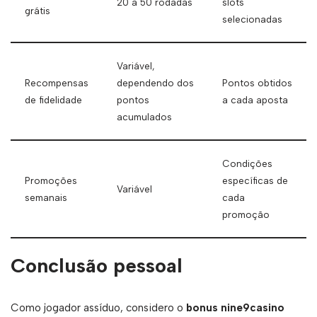
20 a 50 rodadas
slots
grátis
selecionadas
Variável,
Recompensas
dependendo dos
Pontos obtidos
de fidelidade
pontos
a cada aposta
acumulados
Condições
Promoções
específicas de
Variável
semanais
cada
promoção
Conclusão pessoal
Como jogador assíduo, considero o
bonus nine9casino