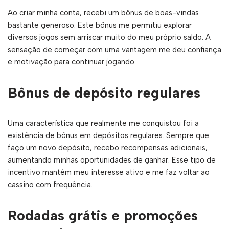
Ao criar minha conta, recebi um bônus de boas-vindas
bastante generoso. Este bônus me permitiu explorar
diversos jogos sem arriscar muito do meu próprio saldo. A
sensação de começar com uma vantagem me deu confiança
e motivação para continuar jogando.
Bônus de depósito regulares
Uma característica que realmente me conquistou foi a
existência de bônus em depósitos regulares. Sempre que
faço um novo depósito, recebo recompensas adicionais,
aumentando minhas oportunidades de ganhar. Esse tipo de
incentivo mantém meu interesse ativo e me faz voltar ao
cassino com frequência.
Rodadas grátis e promoções