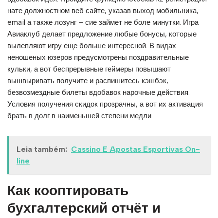
нате должностном веб сайте, указав выход мобильника,
email а также лозунг – сие займет не боле минутки. Игра
Авиаклуб делает предложение любые бонусы, которые
вылепляют игру еще больше интересной. В видах
неношеных юзеров предусмотрены поздравительные
кульки, а вот беспрерывные геймеры повышают
вышвыривать получите и распишитесь кэшбэк,
безвозмездные билеты вдобавок нарочные действия.
Условия получения скидок прозрачны, а вот их активация
брать в долг в наименьшей степени медли.
Leia também:
Cassino E Apostas Esportivas On-
line
Как кооптировать
бухгалтерский отчёт и