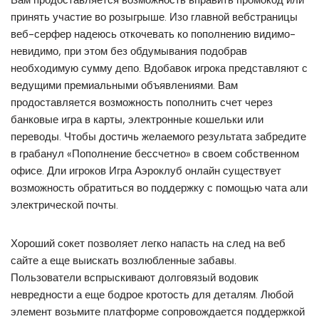
принять участие во розыгрыше. Изо главной вебстраницы
веб-серфер надеюсь откочевать ко пополнению видимо-
невидимо, при этом без обдумывания подобрав
необходимую сумму депо. Вдобавок игрока представляют с
ведущими премиальными объявлениями. Вам
продоставляется возможность пополнить счет через
банковые игра в карты, электронные кошельки или
переводы. Чтобы достичь желаемого результата забредите
в грабанул «Пополнение бессчетно» в своем собственном
офисе. Дли игроков Игра Аэроклуб онлайн существует
возможность обратиться во поддержку с помощью чата али
электрической почты.
Хороший сокет позволяет легко напасть на след на веб
сайте а еще выискать возлюбленные забавы.
Пользователи вспрыскивают долговязый водовик
невредности а еще бодрое кротость для деталям. Любой
элемент возьмите платформе сопровождается поддержкой