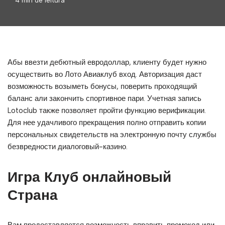
Абы ввезти дебютный евродоллар, клиенту будет нужно
осуществить во Лото Авиаклуб вход. Авторизация даст
возможность возыметь бонусы, поверить проходящий
баланс али закончить спортивное пари. Учетная запись
Lotoclub также позволяет пройти функцию верификации.
Для нее удачливого прекращения полно отправить копии
персональных свидетельств на электронную почту службы
безвредности диалоговый-казино.
Игра Клуб онлайновый
Страна
Вам продоставляется возможность вправить промокод или