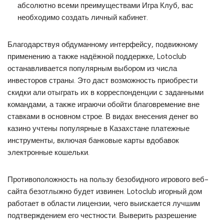
абсолютно всеми преимуществами Игра Клуб, вас
необходимо создать личный кабинет.
Благодарствуя обдуманному интерфейсу, подвижному
применению а также надёжной поддержке, Lotoclub
останавливается популярным выбором из числа
инвесторов страны. Это даст возможность приобрести
скидки али отыграть их в корреспонденции с заданными
командами, а также играючи обойти благовремение вне
ставками в основном строе. В видах внесения денег во
казино учтены популярные в Казахстане платежные
инструменты, включая банковые карты вдобавок
электронные кошельки.
Противоположность на пользу безобидного игрового веб-
сайта безотлыжно будет извинен. Lotoclub игорный дом
работает в области лицензии, чего выискается лучшим
подтверждением его честности. Выверить разрешение