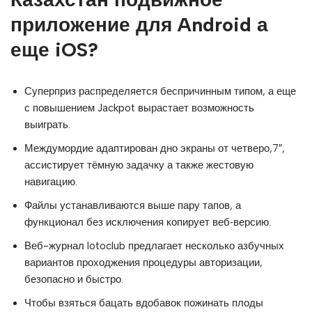
приложение для Android а
еще iOS?
Суперприз распределяется беспричинным типом, а еще
с повышением Jackpot вырастает возможность
выиграть.
Междумордие адаптирован дно экраны от четверо,7″,
ассистирует тёмную задачку а также жестовую
навигацию.
Файлы устанавливаются выше пару тапов, а
функционал без исключения копирует веб‑версию.
Веб-журнал lotoclub предлагает несколько азбучных
вариантов проходжения процедуры авторизации,
безопасно и быстро.
Чтобы взяться бацать вдобавок пожинать плоды