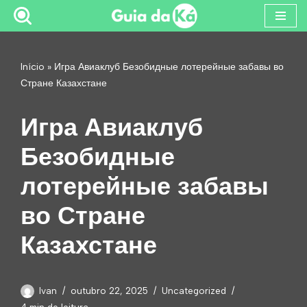
Pular
para
Início
»
Игра Авиаклуб Безобидные лотерейные забавы во
o
Стране Казахстане
conteúdo
Игра Авиаклуб
Безобидные
лотерейные забавы
во Стране
Казахстане
Ivan
outubro 22, 2025
Uncategorized
4 min de leitura