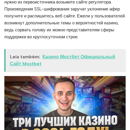
нужно из первоисточника возьмите сайте регулятора.
Произведения SSL-шифрования заручат уклонение афер
получите и распишитесь веб сайте. Ежели у пользователей
возникнут дополнительные темы о вероятностей казино,
ведь сорвать голову их можно представителям сферы
поддержки во круглосуточном строе.
Leia também:
Казино Мостбет Официальный
Сайт Mostbet