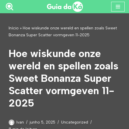
Pular
para
Início
»
Hoe wiskunde onze wereld en spellen zoals Sweet
o
Bonanza Super Scatter vormgeven 11-2025
conteúdo
Hoe wiskunde onze
wereld en spellen zoals
Sweet Bonanza Super
Scatter vormgeven 11-
2025
Ivan
junho 5, 2025
Uncategorized
8 min de leitura