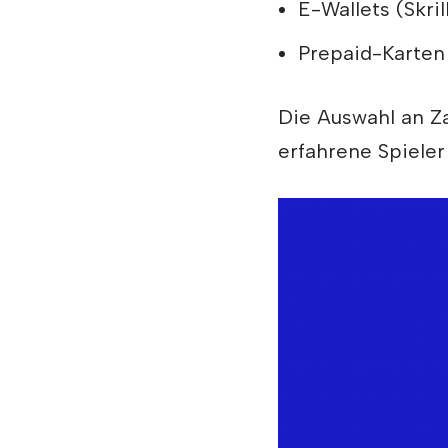
E-Wallets (Skrill
Prepaid-Karten
Die Auswahl an Z
erfahrene Spieler