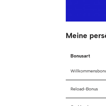
Meine pers
Bonusart
Willkommensbon
Reload-Bonus