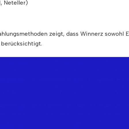
, Neteller)
ahlungsmethoden zeigt, dass Winnerz sowohl Ei
 berücksichtigt.