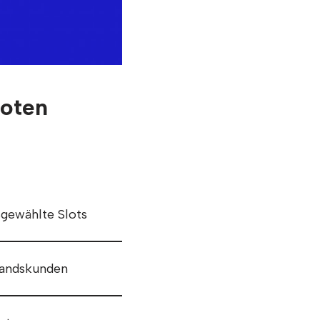
boten
sgewählte Slots
tandskunden