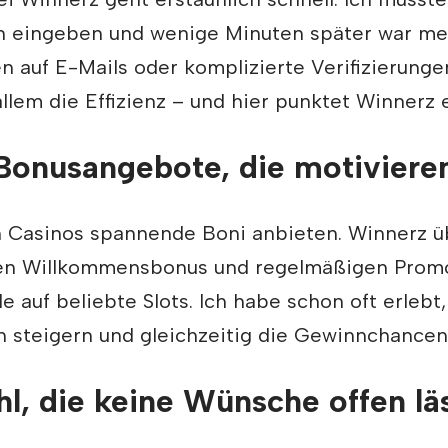
n eingeben und wenige Minuten später war mei
n auf E-Mails oder komplizierte Verifizierungen
allem die Effizienz – und hier punktet Winnerz 
 Bonusangebote, die motiviere
nn Casinos spannende Boni anbieten. Winnerz ü
en Willkommensbonus und regelmäßigen Promo
 auf beliebte Slots. Ich habe schon oft erlebt
h steigern und gleichzeitig die Gewinnchancen
l, die keine Wünsche offen lä