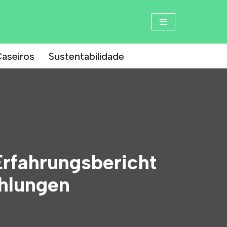
aseiros
Sustentabilidade
rfahrungsbericht
ahlungen