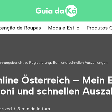
tenção de Roupas
Moda e Estilo
Produtos C
ahrungsbericht zu Registrierung, Boni und schnellen Auszahlungen
line Österreich – Mein E
Boni und schnellen Ausz
orized
3 min de leitura