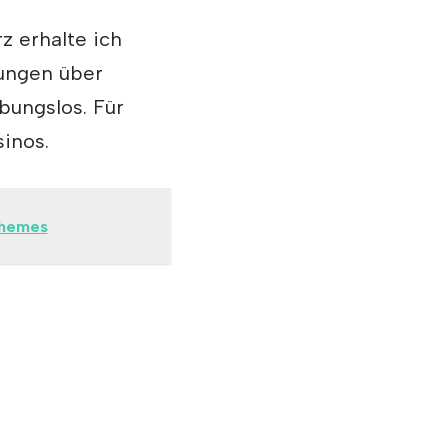
z erhalte ich
lungen über
bungslos. Für
sinos.
Themes