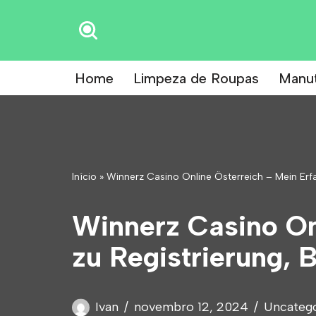
Pular
para
Home
Limpeza de Roupas
Manu
o
conteúdo
Início
»
Winnerz Casino Online Österreich – Mein Erf
Winnerz Casino On
zu Registrierung, 
Ivan
novembro 12, 2024
Uncateg