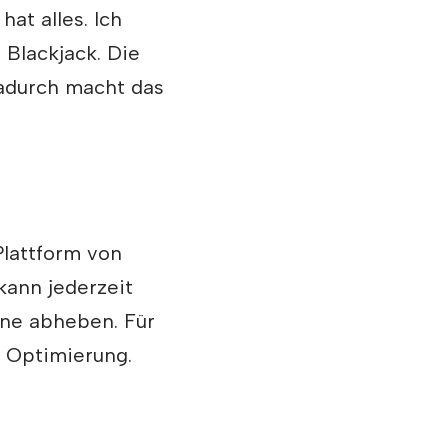
at alles. Ich
 Blackjack. Die
Dadurch macht das
Plattform von
kann jederzeit
nne abheben. Für
e Optimierung.