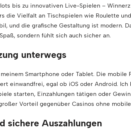
lots bis zu innovativen Live-Spielen – Winnerz h
 die Vielfalt an Tischspielen wie Roulette und
abil, und die grafische Gestaltung ist modern. 
Spaß, sondern fühlt sich auch sicher an.
zung unterwegs
n meinem Smartphone oder Tablet. Die mobile 
ert einwandfrei, egal ob iOS oder Android. Ich 
piele starten, Einzahlungen tätigen oder Gewi
 großer Vorteil gegenüber Casinos ohne mobil
nd sichere Auszahlungen