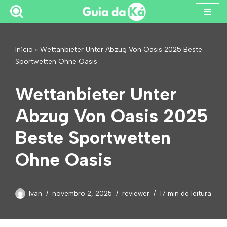
Pular
para
Início
»
Wettanbieter Unter Abzug Von Oasis 2025 Beste
o
Sportwetten Ohne Oasis
conteúdo
Wettanbieter Unter
Abzug Von Oasis 2025
Beste Sportwetten
Ohne Oasis
Ivan
novembro 2, 2025
reviewer
17 min de leitura