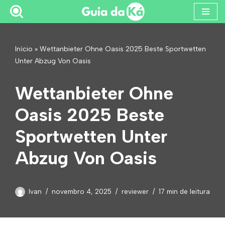
Pular
para
Início
»
Wettanbieter Ohne Oasis 2025 Beste Sportwetten
o
Unter Abzug Von Oasis
conteúdo
Wettanbieter Ohne
Oasis 2025 Beste
Sportwetten Unter
Abzug Von Oasis
Ivan
novembro 4, 2025
reviewer
17 min de leitura