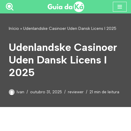
Pular
para
Início
»
Udenlandske Casinoer Uden Dansk Licens I 2025
o
conteúdo
Udenlandske Casinoer
Uden Dansk Licens I
2025
Ivan
outubro 31, 2025
reviewer
21 min de leitura