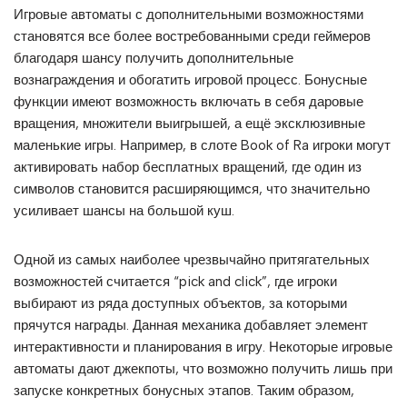
Игровые автоматы с дополнительными возможностями
становятся все более востребованными среди геймеров
благодаря шансу получить дополнительные
вознаграждения и обогатить игровой процесс. Бонусные
функции имеют возможность включать в себя даровые
вращения, множители выигрышей, а ещё эксклюзивные
маленькие игры. Например, в слоте Book of Ra игроки могут
активировать набор бесплатных вращений, где один из
символов становится расширяющимся, что значительно
усиливает шансы на большой куш.
Одной из самых наиболее чрезвычайно притягательных
возможностей считается “pick and click”, где игроки
выбирают из ряда доступных объектов, за которыми
прячутся награды. Данная механика добавляет элемент
интерактивности и планирования в игру. Некоторые игровые
автоматы дают джекпоты, что возможно получить лишь при
запуске конкретных бонусных этапов. Таким образом,