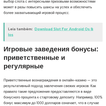
выбор слота с интересными призовыми возможностями
может в разы повысить шансы на успех и обеспечить
более захватывающий игровой процесс.
Leia também:
Download Slot For Android Os &
Ios
Игровые заведения бонусы:
приветственные и
регулярные
Приветственные вознаграждения в онлайн-казино — это
результативный подход завлечения свежих игроков. Как
правило такие предложения предоставляются в виде
бонусного процента к стартовому депозиту. Например, 100%
бонус максимум до 1000 долларов означает, что в случае