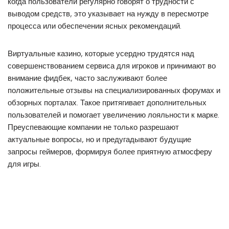
когда пользователи регулярно говорят о трудности с
выводом средств, это указывает на нужду в пересмотре
процесса или обеспечении ясных рекомендаций.
Виртуальные казино, которые усердно трудятся над
совершенствованием сервиса для игроков и принимают во
внимание фидбек, часто заслуживают более
положительные отзывы на специализированных форумах и
обзорных порталах. Такое притягивает дополнительных
пользователей и помогает увеличению лояльности к марке.
Преуспевающие компании не только разрешают
актуальные вопросы, но и предугадывают будущие
запросы геймеров, формируя более приятную атмосферу
для игры.