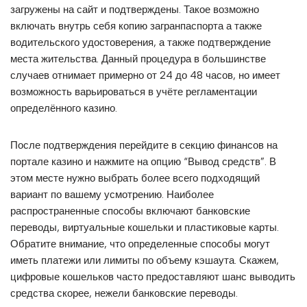
загружены на сайт и подтверждены. Такое возможно
включать внутрь себя копию загранпаспорта а также
водительского удостоверения, а также подтверждение
места жительства. Данный процедура в большинстве
случаев отнимает примерно от 24 до 48 часов, но имеет
возможность варьироваться в учёте регламентации
определённого казино.
После подтверждения перейдите в секцию финансов на
портале казино и нажмите на опцию “Вывод средств”. В
этом месте нужно выбрать более всего подходящий
вариант по вашему усмотрению. Наиболее
распространенные способы включают банковские
переводы, виртуальные кошельки и пластиковые карты.
Обратите внимание, что определенные способы могут
иметь платежи или лимиты по объему кэшаута. Скажем,
цифровые кошельков часто предоставляют шанс выводить
средства скорее, нежели банковские переводы.