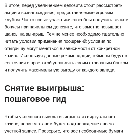
В итоге, перед увеличением депозита стоит рассмотреть
акции и вознаграждения, предоставляемые игровым
клубом. Часто новые участники способны получить велком
бонусы при начальном депозите, что заметно повышает
шансы на выигрыш. Тем не менее необходимо тщательно
читать условия применения поощрений: условия по
отыгрышу могут меняться в зависимости от конкретной
казино. Используя данные рекомендации, геймеры будут в
состоянии с простотой управлять своим ставочным банком
и получить максимальную выгоду от каждого вклада.
Снятие выигрыша:
пошаговое гид
Чтобы успешного вывода выигрыша из виртуального
казино, первым этапом будет подтверждение своего
учетной записи. Проверьте, что все необходимые бумаги