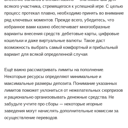
всякого участника, стремящегося к успешной игре. С целью
процесс протекал плавно, необходимо принять во внимание
ряд ключевых моментов. Прежде всего, убедитесь, что
избранное вами казино обеспечивает многообразные
варианты внесения средств: дебетовые карты, цифровые
кошельки и даже виртуальные валюты. Такое даст
возможность выбрать самый комфортный и прибыльный
вариант для всякой определенной случая.
Ещё важно рассматривать лимиты на пополнение.
Некоторые ресурсы определяют минимальные и
максимальные размеры депозита. Понимание указанных
лимитов поможет уклониться от нежелательных сюрпризов
и рационально организовывать денежные средства. Не
забудьте учтите про сборы — некоторые игорные
заведения могут начислять дополнительные комиссии за
осуществление переводов.