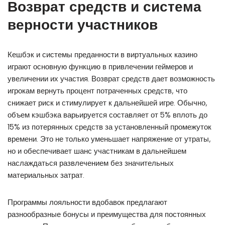
Возврат средств и система
верности участников
Кешбэк и системы преданности в виртуальных казино
играют основную функцию в привлечении геймеров и
увеличении их участия. Возврат средств дает возможность
игрокам вернуть процент потраченных средств, что
снижает риск и стимулирует к дальнейшей игре. Обычно,
объем кэшбэка варьируется составляет от 5% вплоть до
15% из потерянных средств за установленный промежуток
времени. Это не только уменьшает напряжение от утраты,
но и обеспечивает шанс участникам в дальнейшем
наслаждаться развлечением без значительных
материальных затрат.
Программы лояльности вдобавок предлагают
разнообразные бонусы и преимущества для постоянных