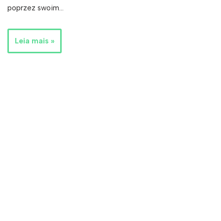
poprzez swoim…
Leia mais »