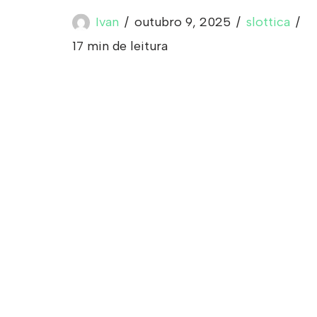
Ivan
outubro 9, 2025
slottica
17 min de leitura