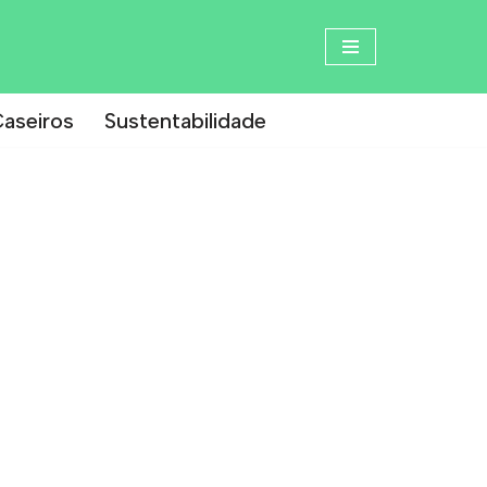
aseiros
Sustentabilidade