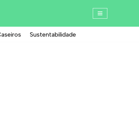
aseiros
Sustentabilidade