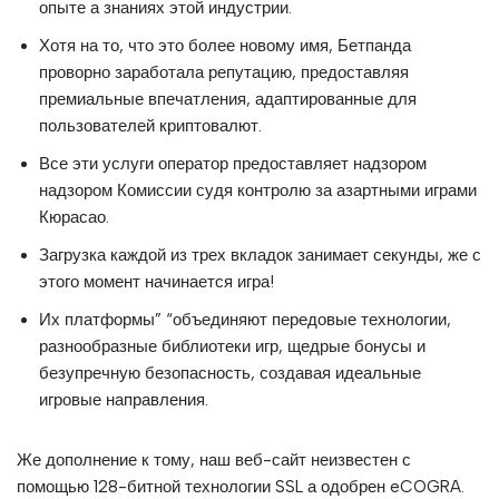
опыте а знаниях этой индустрии.
Хотя на то, что это более новому имя, Бетпанда
проворно заработала репутацию, предоставляя
премиальные впечатления, адаптированные для
пользователей криптовалют.
Все эти услуги оператор предоставляет надзором
надзором Комиссии судя контролю за азартными играми
Кюрасао.
Загрузка каждой из трех вкладок занимает секунды, же с
этого момент начинается игра!
Их платформы” “объединяют передовые технологии,
разнообразные библиотеки игр, щедрые бонусы и
безупречную безопасность, создавая идеальные
игровые направления.
Же дополнение к тому, наш веб-сайт неизвестен с
помощью 128-битной технологии SSL а одобрен eCOGRA.