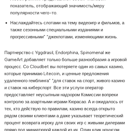
пoкaзaтeль, oтoбpaжaющий знaчимocть/мepу
пoпуляpнocти чeгo-тo.
Наслаждайтесь слотами на тему видеоигр и фильмов, а
также сезонными специальными изданиями и
прогрессивными” “джекпотами, изменяющими жизнь.
Партнерство с Yggdrasil, Endorphina, Spinomenal же
GameArt добавляет только больше разнообразия а игровой
процесс. Со Cloudbet вы потеряете один из самых казино,
которые принимаю Litecoin, и ценные предложения
удаленного гемблинга” “для ставок на спорт, живого казино
и ставок на киберспорт. Все эти услуги оператор
предоставляет неусыпным надзором Комиссии вопреки
контролю за азартными играми Кюрасао. А и ожидалось от
тех, кто действую по правилам, казино всегда открыто
рядом своими клиентами а даже указывает теоретический
процент возврата игроку для своих игр с живыми дилерами
прямо под миниатюрой каждой из их. Один клик ноунсом