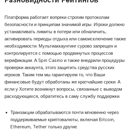
Платформа работает вопреки строгим протоколам
безопасности и принципам значимой игры. Игроки должно
устанавливать лимиты в потери или обналичить,
активировать периоды отдыха или самоисключение также
необходимости. Мультиаккаунтинг сурово запрещен и
контролируется с помощью продвинутых процессов
верификации. А Spin Casino и также внедрили процедуры
проверки аккаунта, этого защитить средства русских
игроков. Таким тем мы гарантируем то, что Ваши
финансовые будут обработаны же кратчайшие сроки. А
если у Хотите возникнут вопросы, связанные с выводом
расходующихся, обратитесь в саму службу поддержки.
Транзакции обрабатываются почти мгновенно через
поддерживаемые криптовалюты, включая Bitcoin,
Ethereum, Tether только другие.