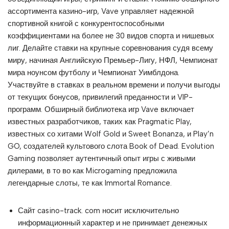
ассортимента казино-игр, Vave управляет надежной
спортивной книгой с конкурентоспособными
коэффициентами на более не 30 видов спорта и нишевых
лиг. Делайте ставки на крупные соревнования судя всему
миру, начиная Английскую Премьер-Лигу, НФЛ, Чемпионат
мира ноунсом футболу и Чемпионат Уимблдона.
Участвуйте в ставках в реальном времени и получи выгоды
от текущих бонусов, привилегий преданности и VIP-
программ. Обширный библиотека игр Vave включает
известных разработчиков, таких как Pragmatic Play,
известных со хитами Wolf Gold и Sweet Bonanza, и Play’n
GO, создателей культового слота Book of Dead. Evolution
Gaming позволяет аутентичный опыт игры с живыми
дилерами, в то во как Microgaming предложила
легендарные слоты, те как Immortal Romance.
Сайт casino-track. com носит исключительно
информационный характер и не принимает денежных