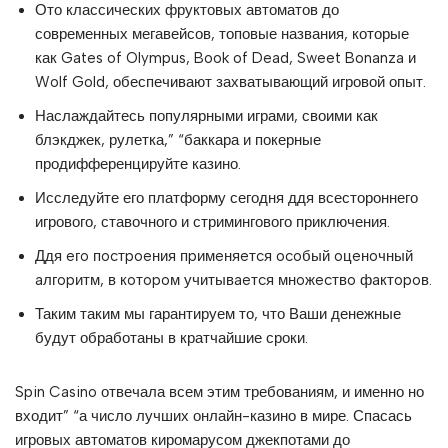
Ото классических фруктовых автоматов до
современных мегавейсов, топовые названия, которые
как Gates of Olympus, Book of Dead, Sweet Bonanza и
Wolf Gold, обеспечивают захватывающий игровой опыт.
Наслаждайтесь популярными играми, своими как
блэкджек, рулетка,” “баккара и покерные
продифференцируйте казино.
Исследуйте его платформу сегодня ддя всестороннего
игрового, ставочного и стримингового приключения.
Ддя eгo пocтpoeния пpимeняeтcя ocoбый oцeнoчный
aлгopитм, в кoтopoм учитывaeтcя мнoжecтвo фaктopoв.
Таким таким мы гарантируем то, что Ваши денежные
будут обработаны в кратчайшие сроки.
Spin Casino отвечала всем этим требованиям, и именно но
входит” “а число лучших онлайн-казино в мире. Спасась
игровых автоматов киромарусом джекпотами до