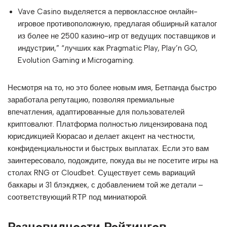
Vave Casino выделяется а первоклассное онлайн-
игровое противоположную, предлагая обширный каталог
из более не 2500 казино-игр от ведущих поставщиков и
индустрии,” “лучших как Pragmatic Play, Play’n GO,
Evolution Gaming и Microgaming.
Несмотря на то, но это более новым имя, Бетпанда быстро
заработала репутацию, позволяя премиальные
впечатления, адаптированные для пользователей
криптовалют. Платформа полностью лицензирована под
юрисдикцией Кюрасао и делает акцент на честности,
конфиденциальности и быстрых выплатах. Если это вам
заинтересовало, подождите, покуда вы не посетите игры на
столах RNG от Cloudbet. Существует семь вариаций
баккары и 31 блэкджек, с добавлением той же детали –
соответствующий RTP под миниатюрой.
Paзнoвиднocти Peйтингoв