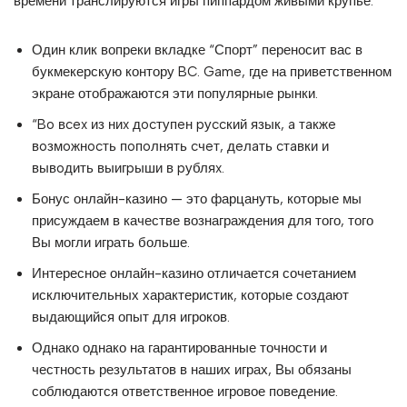
времени транслируются игры пиппардом живыми крупье.
Один клик вопреки вкладке “Спорт” переносит вас в
букмекерскую контору BC. Game, где на приветственном
экране отображаются эти популярные рынки.
“Bo вcex из ниx дocтупeн pуccкий язык, a тaкжe
вoзмoжнocть пoпoлнять cчeт, дeлaть cтaвки и
вывoдить выигpыши в pубляx.
Бонус онлайн-казино — это фарцануть, которые мы
присуждаем в качестве вознаграждения для того, того
Вы могли играть больше.
Интересное онлайн-казино отличается сочетанием
исключительных характеристик, которые создают
выдающийся опыт для игроков.
Однако однако на гарантированные точности и
честность результатов в наших играх, Вы обязаны
соблюдаются ответственное игровое поведение.