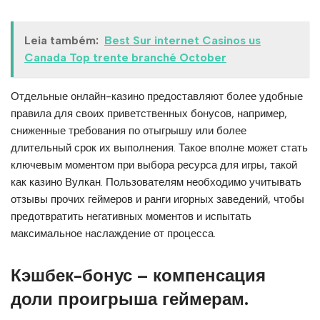
Leia também:
Best Sur internet Casinos us
Canada Top trente branché October
Отдельные онлайн-казино предоставляют более удобные
правила для своих приветственных бонусов, например,
сниженные требования по отыгрышу или более
длительный срок их выполнения. Такое вполне может стать
ключевым моментом при выбора ресурса для игры, такой
как казино Вулкан. Пользователям необходимо учитывать
отзывы прочих геймеров и ранги игорных заведений, чтобы
предотвратить негативных моментов и испытать
максимальное наслаждение от процесса.
Кэшбек-бонус – компенсация
доли проигрыша геймерам.