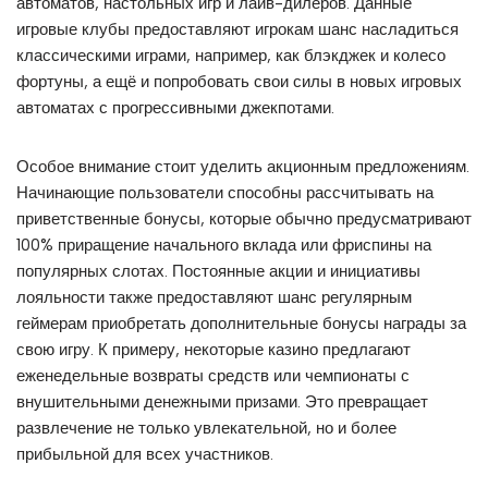
автоматов, настольных игр и лайв-дилеров. Данные
игровые клубы предоставляют игрокам шанс насладиться
классическими играми, например, как блэкджек и колесо
фортуны, а ещё и попробовать свои силы в новых игровых
автоматах с прогрессивными джекпотами.
Особое внимание стоит уделить акционным предложениям.
Начинающие пользователи способны рассчитывать на
приветственные бонусы, которые обычно предусматривают
100% приращение начального вклада или фриспины на
популярных слотах. Постоянные акции и инициативы
лояльности также предоставляют шанс регулярным
геймерам приобретать дополнительные бонусы награды за
свою игру. К примеру, некоторые казино предлагают
еженедельные возвраты средств или чемпионаты с
внушительными денежными призами. Это превращает
развлечение не только увлекательной, но и более
прибыльной для всех участников.