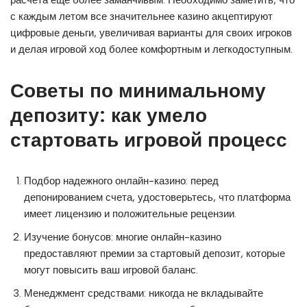
с каждым летом все значительнее казино акцептируют
цифровые деньги, увеличивая варианты для своих игроков
и делая игровой ход более комфортным и легкодоступным.
Советы по минимальному
депозиту: как умело
стартовать игровой процесс
Подбор надежного онлайн-казино: перед
депонированием счета, удостоверьтесь, что платформа
имеет лицензию и положительные рецензии.
Изучение бонусов: многие онлайн-казино
предоставляют премии за стартовый депозит, которые
могут повысить ваш игровой баланс.
Менеджмент средствами: никогда не вкладывайте