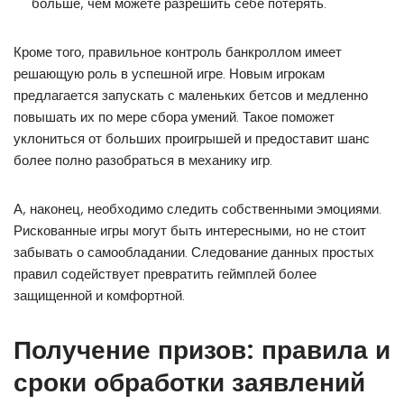
больше, чем можете разрешить себе потерять.
Кроме того, правильное контроль банкроллом имеет
решающую роль в успешной игре. Новым игрокам
предлагается запускать с маленьких бетсов и медленно
повышать их по мере сбора умений. Такое поможет
уклониться от больших проигрышей и предоставит шанс
более полно разобраться в механику игр.
А, наконец, необходимо следить собственными эмоциями.
Рискованные игры могут быть интересными, но не стоит
забывать о самообладании. Следование данных простых
правил содействует превратить геймплей более
защищенной и комфортной.
Получение призов: правила и
сроки обработки заявлений