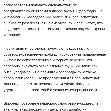
пользователям получать удовольствие от
предпочитаемыми играми в любое время и где угодно. По
информации исследований, более 70% пользователей
выбирают развлекаться на смартфонах и планшетах, что
выделяет значимость оптимизации казино под смартфоны
и планшеты.
Портативные программы зачастую предоставляют
усовершенствованную графику и ускоренный подключение
к играм по сопоставлению с интернет-версией. Эти
способны включать эксклюзивные функции, такие как
push-уведомления о премиях и распродажах, а также
персонализированные предложения для пользователей.
Данное делает этих необходимым средством для
удержания пользователей и усиления их преданности.
Впрочем построение первоклассного аппа нуждается в
значительных вложений и детальной доработки