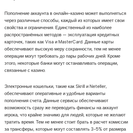
Пополнение аккаунта в онлайн-казино может выполняться
через различные способы, каждый из которых имеет свои
свойства и ограничения. Единственный из наиболее
распространённых методов — эксплуатация кредитных
карточек, таких как Visa и MasterCard. Данные карты
обеспечивают высокую меру сохранности, тем не менее
операции могут требовать до пары рабочих дней. Кроме
этого, некоторые банки могут останавливать операции,
связанные с казино.
Электронные кошельки, такие как Skrill и Neteller,
обеспечивают оперативные и удобные варианты
пополнения счета. Данные сервисы обеспечивают
возможность сразу же переводить финансы на аккаунт
игрока, что крайне значимо для людей, которые не желают
тратить время. Тем не менее стоит брать в расчет комиссии
за трансферы, которые могут составлять 3-5% от размера