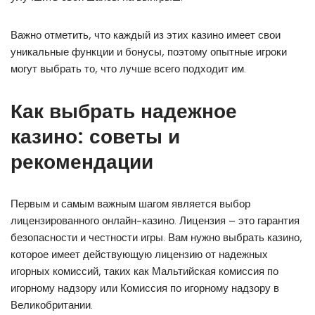
Важно отметить, что каждый из этих казино имеет свои
уникальные функции и бонусы, поэтому опытные игроки
могут выбрать то, что лучше всего подходит им.
Как выбрать надежное
казино: советы и
рекомендации
Первым и самым важным шагом является выбор
лицензированного онлайн-казино. Лицензия – это гарантия
безопасности и честности игры. Вам нужно выбрать казино,
которое имеет действующую лицензию от надежных
игорных комиссий, таких как Мальтийская комиссия по
игорному надзору или Комиссия по игорному надзору в
Великобритании.