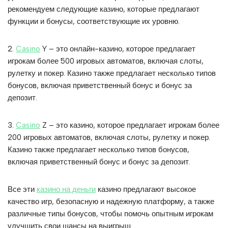
рекомендуем следующие казино, которые предлагают
функции и бонусы, соответствующие их уровню.
2.
Casino
Y – это онлайн-казино, которое предлагает
игрокам более 500 игровых автоматов, включая слоты,
рулетку и покер. Казино также предлагает несколько типов
бонусов, включая приветственный бонус и бонус за
депозит.
3.
Casino
Z – это казино, которое предлагает игрокам более
200 игровых автоматов, включая слоты, рулетку и покер.
Казино также предлагает несколько типов бонусов,
включая приветственный бонус и бонус за депозит.
Все эти
казино на деньги
казино предлагают высокое
качество игр, безопасную и надежную платформу, а также
различные типы бонусов, чтобы помочь опытным игрокам
улучшить свои шансы на выигрыш.