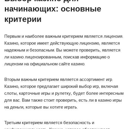
начинающих: основные
критерии
Первым и наиболее важным критерием является лицензия.
Казино, которое имеет действующую лицензию, является
надежным и безопасным. Вы можете проверить, является
ли казино лицензированным, поискав информацию о
лицензии на официальном сайте казино.
Вторым важным критерием является ассортимент игр.
Казино, которое предлагает широкий выбор игр, включая
слоты, карточные игры и рулетку, будет более интересным
для вас. Вам также стоит проверить, есть ли в казино игры
на деньги, которые вы хотите играть.
Третьим критерием является безопасность и