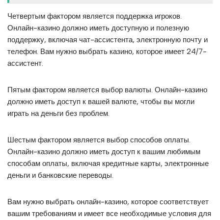
Четвертым фактором является поддержка игроков.
Онлайн-казино должно иметь доступную и полезную
поддержку, включая чат-ассистента, электронную почту и
телефон. Вам нужно выбрать казино, которое имеет 24/7-
ассистент.
Пятым фактором является выбор валюты. Онлайн-казино
должно иметь доступ к вашей валюте, чтобы вы могли
играть на деньги без проблем.
Шестым фактором является выбор способов оплаты.
Онлайн-казино должно иметь доступ к вашим любимым
способам оплаты, включая кредитные карты, электронные
деньги и банковские переводы.
Вам нужно выбрать онлайн-казино, которое соответствует
вашим требованиям и имеет все необходимые условия для