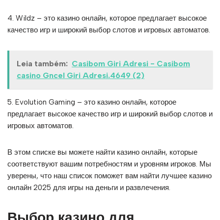
4. Wildz – это казино онлайн, которое предлагает высокое
качество игр и широкий выбор слотов и игровых автоматов.
Leia também:
Casibom Giri Adresi - Casibom
casino Gncel Giri Adresi.4649 (2)
5. Evolution Gaming – это казино онлайн, которое
предлагает высокое качество игр и широкий выбор слотов и
игровых автоматов.
В этом списке вы можете найти казино онлайн, которые
соответствуют вашим потребностям и уровням игроков. Мы
уверены, что наш список поможет вам найти лучшее казино
онлайн 2025 для игры на деньги и развлечения.
Выбор казино для