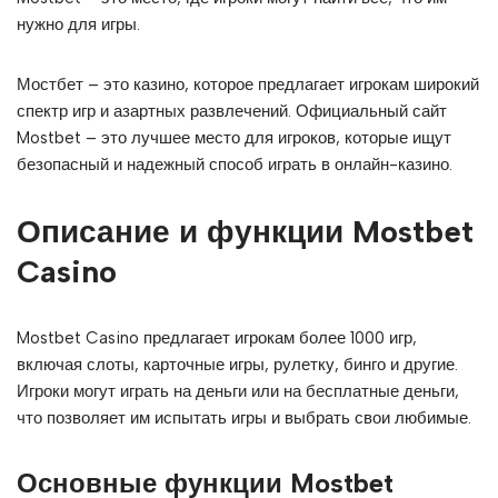
нужно для игры.
Мостбет – это казино, которое предлагает игрокам широкий
спектр игр и азартных развлечений. Официальный сайт
Mostbet – это лучшее место для игроков, которые ищут
безопасный и надежный способ играть в онлайн-казино.
Описание и функции Mostbet
Casino
Mostbet Casino предлагает игрокам более 1000 игр,
включая слоты, карточные игры, рулетку, бинго и другие.
Игроки могут играть на деньги или на бесплатные деньги,
что позволяет им испытать игры и выбрать свои любимые.
Основные функции Mostbet