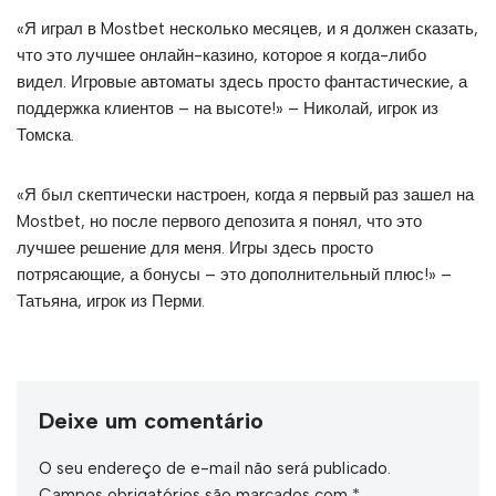
«Я играл в Mostbet несколько месяцев, и я должен сказать,
что это лучшее онлайн-казино, которое я когда-либо
видел. Игровые автоматы здесь просто фантастические, а
поддержка клиентов – на высоте!» – Николай, игрок из
Томска.
«Я был скептически настроен, когда я первый раз зашел на
Mostbet, но после первого депозита я понял, что это
лучшее решение для меня. Игры здесь просто
потрясающие, а бонусы – это дополнительный плюс!» –
Татьяна, игрок из Перми.
Deixe um comentário
O seu endereço de e-mail não será publicado.
Campos obrigatórios são marcados com
*