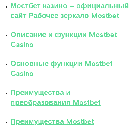
Мостбет казино – официальный
сайт Рабочее зеркало Mostbet
Описание и функции Mostbet
Casino
Основные функции Mostbet
Casino
Преимущества и
преобразования Mostbet
Преимущества Mostbet