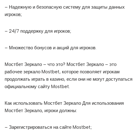
– Надежную и безопасную систему для защиты данных
игроков;
– 24/7 поддержку для игроков;
– Множество бонусов и акций для игроков.
Мостбет Зеркало – что это? Мостбет Зеркало – это
рабочее зеркало Mostbet, которое позволяет игрокам
продолжать играть в казино, если они не могут доступаться
официальному сайту Mostbet.
Как использовать Мостбет Зеркало Для использования
Мостбет Зеркало, игроки должны:
– Зарегистрироваться на сайте Mostbet;