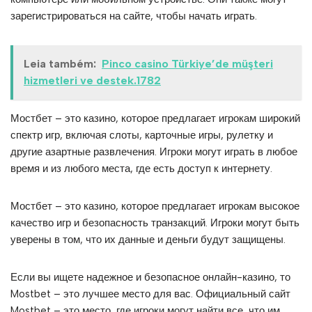
зарегистрироваться на сайте, чтобы начать играть.
Leia também:
Pinco casino Türkiye’de müşteri
hizmetleri ve destek.1782
Мостбет – это казино, которое предлагает игрокам широкий
спектр игр, включая слоты, карточные игры, рулетку и
другие азартные развлечения. Игроки могут играть в любое
время и из любого места, где есть доступ к интернету.
Мостбет – это казино, которое предлагает игрокам высокое
качество игр и безопасность транзакций. Игроки могут быть
уверены в том, что их данные и деньги будут защищены.
Если вы ищете надежное и безопасное онлайн-казино, то
Mostbet – это лучшее место для вас. Официальный сайт
Mostbet – это место, где игроки могут найти все, что им