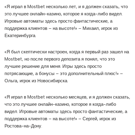
«Я играл в Mostbet несколько лет, и я должен сказать, что
это лучшее онлайн-казино, которое я когда-либо видел.
Игровые автоматы здесь просто фантастические, а
поддержка клиентов – на высоте!» – Михаил, игрок из
Екатеринбурга.
«Я был скептически настроен, когда я первый раз зашел на
Mostbet, но после первого депозита я понял, что это
лучшее решение для меня. Игры здесь просто
потрясающие, а бонусы – это дополнительный плюс!» –
Ольга, игрок из Новосибирска.
«Я играл в Mostbet несколько месяцев, и я должен сказать,
что это лучшее онлайн-казино, которое я когда-либо
видел. Игровые автоматы здесь просто фантастические, а
поддержка клиентов – на высоте!» – Сергей, игрок из
Ростова-на-Дону.