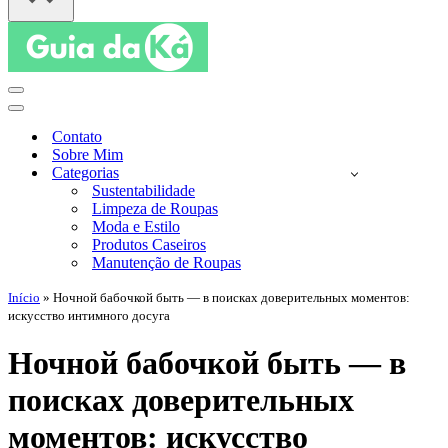
Menu
de
Menu
navegação
de
Contato
navegação
Sobre Mim
Categorias
Sustentabilidade
Limpeza de Roupas
Moda e Estilo
Produtos Caseiros
Manutenção de Roupas
Início
»
Ночной бабочкой быть — в поисках доверительных моментов:
искусство интимного досуга
Ночной бабочкой быть — в
поисках доверительных
моментов: искусство