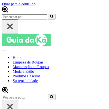
Pular para o conteúdo
Pesquisar
por...
Menu
de
Home
navegação
Limpeza de Roupas
Manutenção de Roupas
Moda e Estilo
Produtos Caseiros
Sustentabilidade
Pesquisar
por...