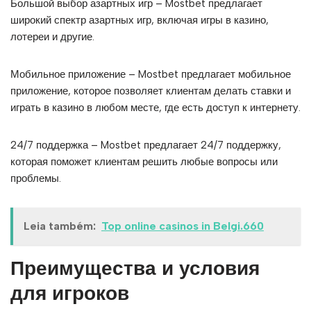
Большой выбор азартных игр – Mostbet предлагает
широкий спектр азартных игр, включая игры в казино,
лотереи и другие.
Мобильное приложение – Mostbet предлагает мобильное
приложение, которое позволяет клиентам делать ставки и
играть в казино в любом месте, где есть доступ к интернету.
24/7 поддержка – Mostbet предлагает 24/7 поддержку,
которая поможет клиентам решить любые вопросы или
проблемы.
Leia também:
Top online casinos in Belgi.660
Преимущества и условия
для игроков