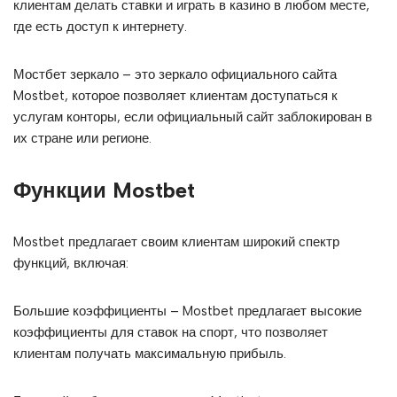
клиентам делать ставки и играть в казино в любом месте,
где есть доступ к интернету.
Мостбет зеркало – это зеркало официального сайта
Mostbet, которое позволяет клиентам доступаться к
услугам конторы, если официальный сайт заблокирован в
их стране или регионе.
Функции Mostbet
Mostbet предлагает своим клиентам широкий спектр
функций, включая:
Большие коэффициенты – Mostbet предлагает высокие
коэффициенты для ставок на спорт, что позволяет
клиентам получать максимальную прибыль.