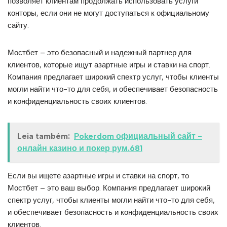
позволяет клиентам продолжать использовать услуги
конторы, если они не могут доступаться к официальному
сайту.
Мостбет – это безопасный и надежный партнер для
клиентов, которые ищут азартные игры и ставки на спорт.
Компания предлагает широкий спектр услуг, чтобы клиенты
могли найти что-то для себя, и обеспечивает безопасность
и конфиденциальность своих клиентов.
Leia também:
Pokerdom официальный сайт -
онлайн казино и покер рум.681
Если вы ищете азартные игры и ставки на спорт, то
Мостбет – это ваш выбор. Компания предлагает широкий
спектр услуг, чтобы клиенты могли найти что-то для себя,
и обеспечивает безопасность и конфиденциальность своих
клиентов.