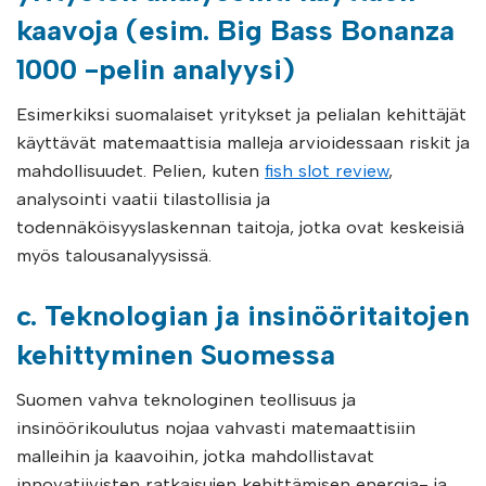
kaavoja (esim. Big Bass Bonanza
1000 -pelin analyysi)
Esimerkiksi suomalaiset yritykset ja pelialan kehittäjät
käyttävät matemaattisia malleja arvioidessaan riskit ja
mahdollisuudet. Pelien, kuten
fish slot review
,
analysointi vaatii tilastollisia ja
todennäköisyyslaskennan taitoja, jotka ovat keskeisiä
myös talousanalyysissä.
c. Teknologian ja insinööritaitojen
kehittyminen Suomessa
Suomen vahva teknologinen teollisuus ja
insinöörikoulutus nojaa vahvasti matemaattisiin
malleihin ja kaavoihin, jotka mahdollistavat
innovatiivisten ratkaisujen kehittämisen energia- ja