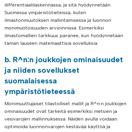
differentiaalilaskennassa, ja sitä hyödynnetään
Suomessa ympäristötieteissä, kuten
ilmastonmuutoksen mallintamisessa ja luonnon
monimuotoisuuden arvioinnissa. Esimerkiksi
ilmastomallien tarkkuus paranee, kun hyödynnetään
tämän lauseen matemaattisia sovelluksia.
b. R^n:n joukkojen ominaisuudet
ja niiden sovellukset
suomalaisessa
ympäristötieteessä
Monimuuttujaiset tilastolliset mallit ja R^n:n joukkojen
ominaisuudet ovat tärkeitä esimerkiksi metsien ja
vesivarojen mallinnuksessa. Näiden avulla voidaan
optimoida luonnonvarojen kestävää käyttöä ja