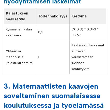
hyödyntämisen laskelmat
Kalastuksen
Todennäköisyys
Kertymä
saalisarvio
Kymmenen kalan
C(10,3) * 0,3^3 *
0,3
saaminen
0,7^7
Käytännön laskelmat
Yhteensä
auttavat
mahdollisia
1
varmistamaan
kalastustilanteita
luonnon
kestävyyttä.
3. Matemaattisten kaavojen
soveltaminen suomalaisessa
koulutuksessa ja työelämässä