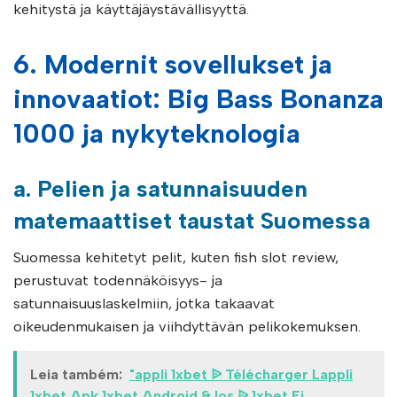
kehitystä ja käyttäjäystävällisyyttä.
6. Modernit sovellukset ja
innovaatiot: Big Bass Bonanza
1000 ja nykyteknologia
a. Pelien ja satunnaisuuden
matemaattiset taustat Suomessa
Suomessa kehitetyt pelit, kuten fish slot review,
perustuvat todennäköisyys- ja
satunnaisuuslaskelmiin, jotka takaavat
oikeudenmukaisen ja viihdyttävän pelikokemuksen.
Leia também:
"appli 1xbet ᐉ Télécharger Lappli
1xbet Apk 1xbet Android & Ios ᐉ 1xbet Fi