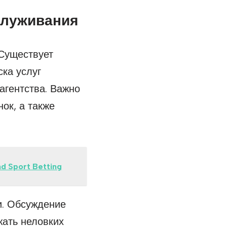
служивания
 Существует
ка услуг
агентства. Важно
ок, а также
nd Sport Betting
ки. Обсуждение
жать неловких