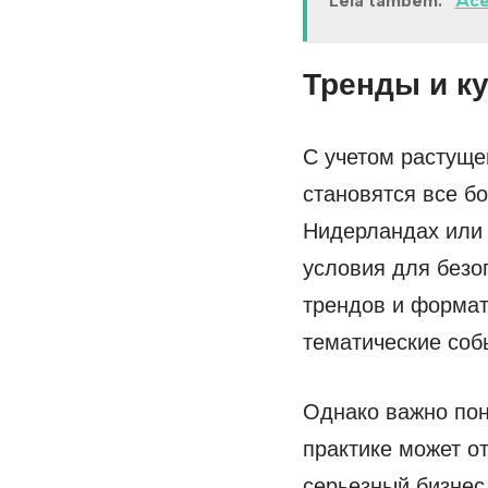
Leia também:
Ace
Тренды и к
С учетом растуще
становятся все бо
Нидерландах или 
условия для безо
трендов и формат
тематические соб
Однако важно пони
практике может от
серьезный бизнес,