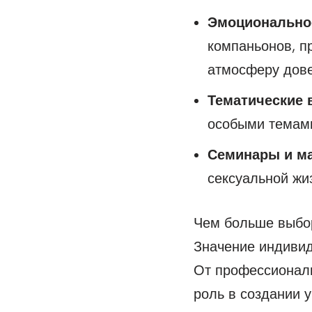
Эмоционально
компаньонов, п
атмосферу дове
Тематические 
особыми темами
Семинары и ма
сексуальной жиз
Чем больше выбор
Значение индивид
От профессионали
роль в создании у