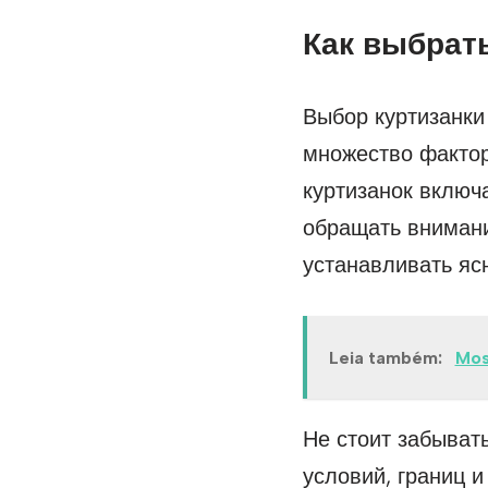
Как выбрат
Выбор куртизанки
множество фактор
куртизанок включ
обращать внимани
устанавливать яс
Leia também:
Mos
Не стоит забывать
условий, границ 