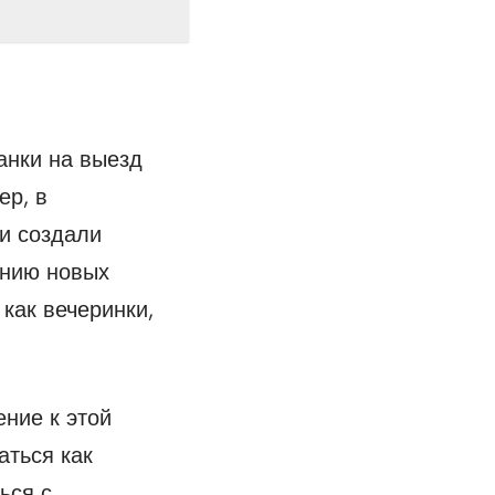
анки на выезд
ер, в
и создали
ению новых
как вечеринки,
ение к этой
аться как
ься с