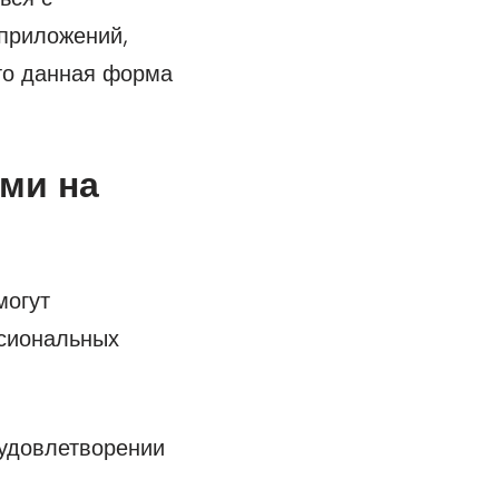
 приложений,
что данная форма
ами на
могут
ссиональных
 удовлетворении