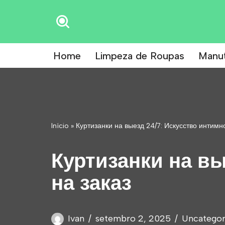
Pular
para
Home
Limpeza de Roupas
Manu
o
conteúdo
Início
»
Куртизанки на выезд 24/7: Искусство интимно
Куртизанки на вы
на заказ
Ivan
setembro 2, 2025
Uncategor