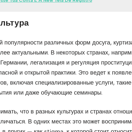
sse Tua Conta E A New Tela De Registro
ультура
й популярности различных форм досуга, куртиз
лее актуальными. В некоторых странах, наприм
Германии, легализация и регуляция проституци
пасной и открытой практики. Это ведет к появл
ов, включая специализированные услуги, такие 
ытия или даже обучающие семинары.
мать, что в разных культурах и странах отнош
личаться. В одних местах это может восприним
 в других — как stigma, к которой стоит относит