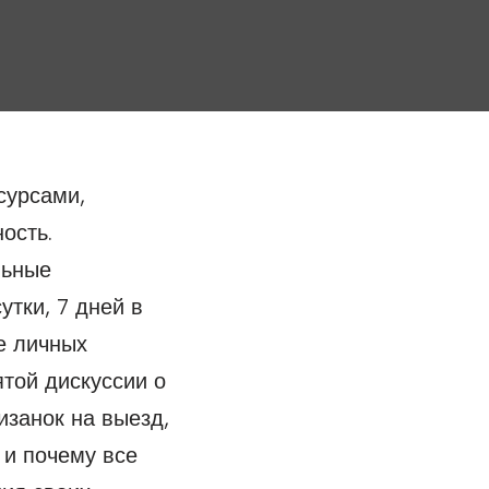
сурсами,
ость.
льные
утки, 7 дней в
е личных
ятой дискуссии о
изанок на выезд,
 и почему все