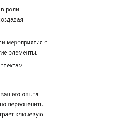
 в роли
создавая
ли мероприятия с
гие элементы.
аспектам
вашего опыта.
но переоценить.
играет ключевую