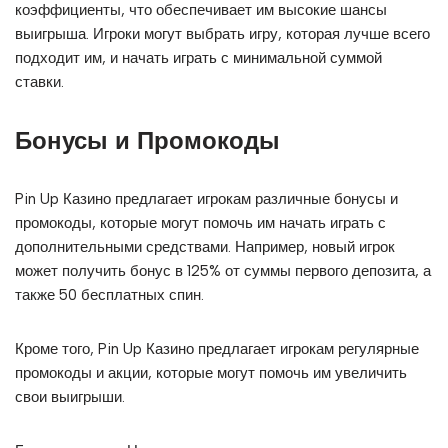
коэффициенты, что обеспечивает им высокие шансы
выигрыша. Игроки могут выбрать игру, которая лучше всего
подходит им, и начать играть с минимальной суммой
ставки.
Бонусы и Промокоды
Pin Up Казино предлагает игрокам различные бонусы и
промокоды, которые могут помочь им начать играть с
дополнительными средствами. Например, новый игрок
может получить бонус в 125% от суммы первого депозита, а
также 50 бесплатных спин.
Кроме того, Pin Up Казино предлагает игрокам регулярные
промокоды и акции, которые могут помочь им увеличить
свои выигрыши.