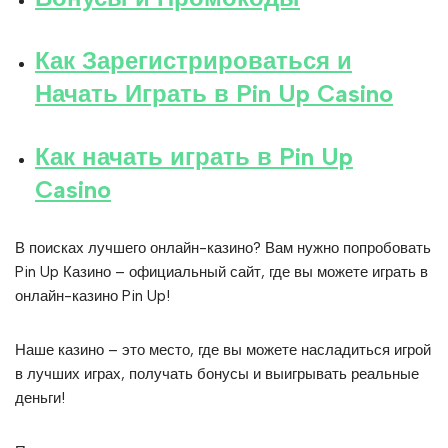
Как Зарегистрироваться и
Начать Играть в Pin Up Casino
Как начать играть в Pin Up
Casino
В поисках лучшего онлайн-казино? Вам нужно попробовать
Pin Up Казино – официальный сайт, где вы можете играть в
онлайн-казино Pin Up!
Наше казино – это место, где вы можете насладиться игрой
в лучших играх, получать бонусы и выигрывать реальные
деньги!