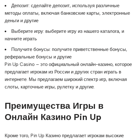
Депозит: сделайте депозит, используя различные
методы оплаты, включая банковские карты, электронные
деньги и другие
Выберите игру: выберите игру из нашего каталога, и
начните играть
Получите бонусы: получите приветственные бонусы,
реферальные бонусы и другие
Pin Up Casino – это официальный онлайн-казино, которое
предлагает игрокам из России и других стран играть в
интернете. Мы предлагаем широкий спектр игр, включая
слоты, карточные игры, рулетку и другие.
Преимущества Игры в
Онлайн Казино Pin Up
Кроме того, Pin Up Казино предлагает игрокам высокие