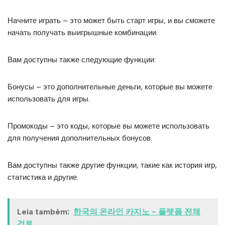
Начните играть – это может быть старт игры, и вы сможете
начать получать выигрышные комбинации.
Вам доступны также следующие функции:
Бонусы – это дополнительные деньги, которые вы можете
использовать для игры.
Промокоды – это коды, которые вы можете использовать
для получения дополнительных бонусов.
Вам доступны также другие функции, такие как история игр,
статистика и другие.
Leia também:
한국의 온라인 카지노 - 플랫폼 전체
검토