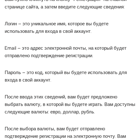
странице сайта, а затем введите следующие сведения:
Логин – это уникальное имя, которое вы будете
использовать для входа в свой аккаунт.
Email – это адрес электронной почты, на который будет
отправлено подтверждение регистрации.
Пароль – это код, который вы будете использовать для
входа в свой аккаунт.
После ввода этих сведений, вам будет предложено
выбрать валюту, в которой вы будете играть. Вам доступны
следующие валюты: евро, доллар, рубль.
После выбора валюты, вам будет отправлено
подтверждение регистрации на электронную почту. Вам