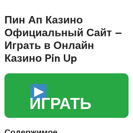
Пин Ап Казино
Официальный Сайт –
Играть в Онлайн
Казино Pin Up
ИГРАТЬ
Содержимое