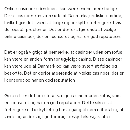
Online casinoer uden licens kan være endnu mere farlige.
Disse casinoer kan være ude af Danmarks juridiske område,
hvilket gør det svært at følge og beskytte forbrugere, hvis
der opstår problemer. Det er derfor afgørende at vælge
online casinoer, der er licenseret og har en god reputation.
Det er også vigtigt at bemærke, at casinoer uden om rofus
kan være en anden form for ugyldigt casino. Disse casinoer
kan være ude af Danmark og kan være svært at følge og
beskytte. Det er derfor afgørende at vælge casinoer, der er
licenseret og har en god reputation.
Generelt er det bedste at vælge casinoer uden rofus, som
er licenseret og har en god reputation. Dette sikrer, at
forbrugere er beskyttet og har adgang til nem udbetaling af
vinde og andre vigtige forbrugsbeskyttelsesgarantier.