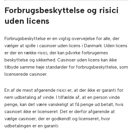
Forbrugsbeskyttelse og risici
uden licens
Forbrugsbeskyttelse er en vigtig overvejelse for alle, der
vælger at spille i casinoer uden licens i Danmark. Uden licens
er der en række risici, der kan påvirke forbrugernes
beskyttelse og sikkerhed. Casinoer uden licens kan ikke
tilbyde samme høje standarder for forbrugsbeskyttelse, som
licenserede casinoer.
En af de mest afgørende risici er, at der ikke er garanti for
nem udbetaling af vinde. I tilfælde af, at en person vinde
penge, kan det være vanskeligt at få penge ud betalt, hvis
casinoet ikke er licenseret. Det er derfor afgørende at
vælge casinoer, der er godkendt og licenseret, hvor
udbetalingen er en garanti.