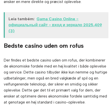
ønsker en mere direkte og præcist oplevelse.
Leia também:
Gama Casino Online -
официальный сайт - вход и зеркало 2025.409
(3)
Bedste casino uden om rofus
Der findes et bedste casino uden om rofus, der kombinerer
de økonomiske fordele med en høj kvalitet i både oplevelse
og service. Dette casino tilbyder ikke kun nemme og hurtige
udbetalinger, men også en bred valgkæde af spil og en
velfungerende teknologi, der sikrer en smidig og sikker
oplevelse. Dette gør det til et primært valg for dem, der
ønsker at optimere deres økonomiske fordele samtidig med
at genotage en høj standard i casino-oplevelse.