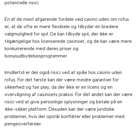
potentielle risici.
En af de mest afgørende fordele ved casino uden om rofus
er, at de ofte er mere flexibele og tilbyder en bredere
valgmulighed for spil. De kan tilbyde spil, der ikke er
tilgængelige hos licenserede casinoer, og de kan være mere
konkurrerende med deres priser og
bonusudbydelsesprogrammer.
Imidlertid er der også risici ved at spille hos casino uden
rofus. For det første kan der være mindre garantier for
sikkerhed og fair play, da der ikke er en licens og en
overvågning af casinoets praksis. For det andet kan der være
risici ved at give personlige oplysninger og betale på en
ikke-sikker platform. Desuden kan der være juridiske
problemer, hvis der opstår konflikter eller problemer med
pengeoverførsler.