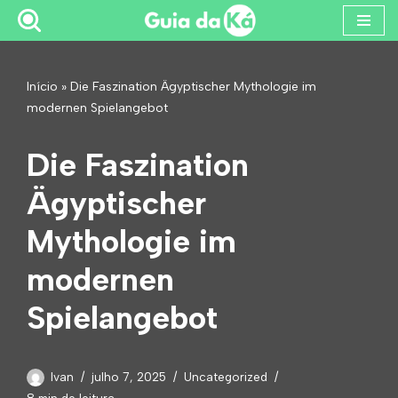
Pular
para
Início
»
Die Faszination Ägyptischer Mythologie im
o
modernen Spielangebot
conteúdo
Die Faszination
Ägyptischer
Mythologie im
modernen
Spielangebot
Ivan
julho 7, 2025
Uncategorized
8 min de leitura