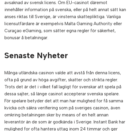
avsaknad av svensk licens. Om EU-casinot däremot
innehåller information på svenska, eller på helt annat sätt kan
anses riktas till Sverige, är vinsterna skattepliktiga. Vanliga
licensutfärdare är exempelvis Malta Gaming Authority eller
Curaçao eGaming, som sätter egna regler för säkerhet,
bonusar å betalningar.
Senaste Nyheter
Många utländska casinon valde att avstå från denna licens,
ofta på grund av höga avgifter, skatter och strikta regler.
Trots det är det i vilket fall lagligt för svenskar att spela på
dessa sajter, så länge casinot accepterar svenska spelare.
För spelare betyder det att man har mulighed for få samma
kvicka och säkra verifiering som på sveriges casinon, även
omkring betalningen sker by means of en helt annan
leverantör än de som är godkända i Sverige. Instant Bank har
mulighed for ofta hantera uttag inom 24 timmar och ger