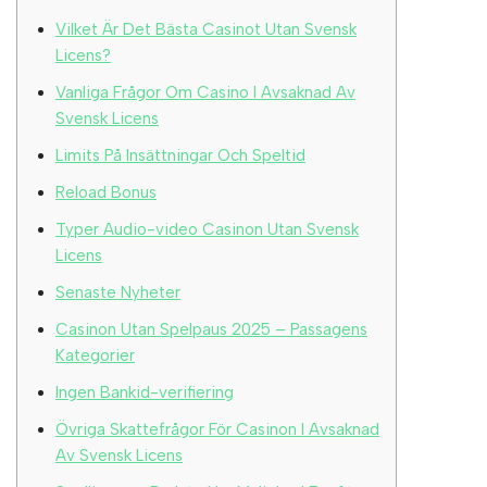
Vilket Är Det Bästa Casinot Utan Svensk
Licens?
Vanliga Frågor Om Casino I Avsaknad Av
Svensk Licens
Limits På Insättningar Och Speltid
Reload Bonus
Typer Audio-video Casinon Utan Svensk
Licens
Senaste Nyheter
Casinon Utan Spelpaus 2025 – Passagens
Kategorier
Ingen Bankid-verifiering
Övriga Skattefrågor För Casinon I Avsaknad
Av Svensk Licens