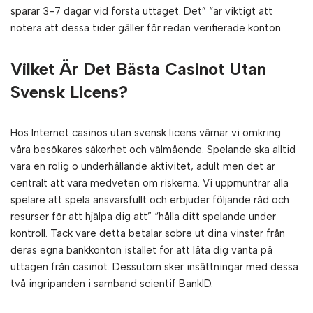
sparar 3-7 dagar vid första uttaget. Det” “är viktigt att
notera att dessa tider gäller för redan verifierade konton.
Vilket Är Det Bästa Casinot Utan
Svensk Licens?
Hos Internet casinos utan svensk licens värnar vi omkring
våra besökares säkerhet och välmående. Spelande ska alltid
vara en rolig o underhållande aktivitet, adult men det är
centralt att vara medveten om riskerna. Vi uppmuntrar alla
spelare att spela ansvarsfullt och erbjuder följande råd och
resurser för att hjälpa dig att” “hålla ditt spelande under
kontroll. Tack vare detta betalar sobre ut dina vinster från
deras egna bankkonton istället för att låta dig vänta på
uttagen från casinot. Dessutom sker insättningar med dessa
två ingripanden i samband scientif BankID.