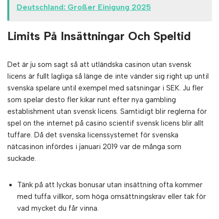
Deutschland: Großer Einigung 2025
Limits På Insättningar Och Speltid
Det är ju som sagt så att utländska casinon utan svensk
licens är fullt lagliga så länge de inte vänder sig right up until
svenska spelare until exempel med satsningar i SEK. Ju fler
som spelar desto fler kikar runt efter nya gambling
establishment utan svensk licens. Samtidigt blir reglerna för
spel on the internet på casino scientif svensk licens blir allt
tuffare. Då det svenska licenssystemet för svenska
nätcasinon infördes i januari 2019 var de många som
suckade.
Tänk på att lyckas bonusar utan insättning ofta kommer
med tuffa villkor, som höga omsättningskrav eller tak för
vad mycket du får vinna.