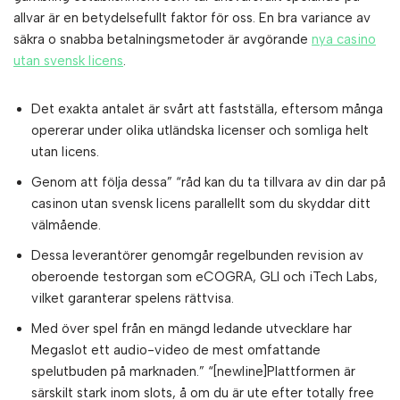
allvar är en betydelsefullt faktor för oss. En bra variance av
säkra o snabba betalningsmetoder är avgörande
nya casino
utan svensk licens
.
Det exakta antalet är svårt att fastställa, eftersom många
opererar under olika utländska licenser och somliga helt
utan licens.
Genom att följa dessa” “råd kan du ta tillvara av din dar på
casinon utan svensk licens parallellt som du skyddar ditt
välmående.
Dessa leverantörer genomgår regelbunden revision av
oberoende testorgan som eCOGRA, GLI och iTech Labs,
vilket garanterar spelens rättvisa.
Med över spel från en mängd ledande utvecklare har
Megaslot ett audio-video de mest omfattande
spelutbuden på marknaden.” “[newline]Plattformen är
särskilt stark inom slots, å om du är ute efter totally free