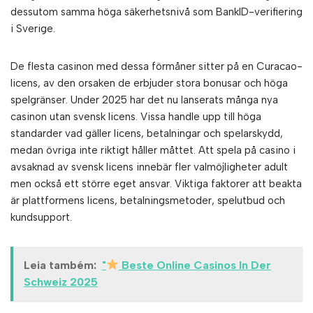
dessutom samma höga säkerhetsnivå som BankID-verifiering
i Sverige.
De flesta casinon med dessa förmåner sitter på en Curacao-
licens, av den orsaken de erbjuder stora bonusar och höga
spelgränser. Under 2025 har det nu lanserats många nya
casinon utan svensk licens. Vissa handle upp till höga
standarder vad gäller licens, betalningar och spelarskydd,
medan övriga inte riktigt håller måttet. Att spela på casino i
avsaknad av svensk licens innebär fler valmöjligheter adult
men också ett större eget ansvar. Viktiga faktorer att beakta
är plattformens licens, betalningsmetoder, spelutbud och
kundsupport.
Leia também:
"
Beste Online Casinos In Der
Schweiz 2025