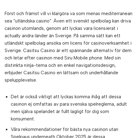
Först och främst vill vi klargöra va som menas mediterranean
sea “utländska casino”. Även ett svenskt spelbolag kan driva
casinon utomlands, genom att lyckas vara licensierat i
actually andra länder än Sverige. På samma sätt kan ett
utländskt spelbolag ansöka om licens för casinoverksamhet i
Sverige. Casitsu Casino är ett spännande alternativ för dem
och letar efter casinon med Siru Mobile phone. Med sin
distinkta ninja-tema och en enkel navigationsdesign,
erbjuder Casitsu Casino en lättsam och underhållande
spelupplevelse.
Det är också viktigt att lyckas komma ihåg att dessa
casinon ej omfattas av para svenska spelreglerna, adult
men själva spelandet är fullt lagligt för dig som
konsument.
Våra rekommendationer för bästa nya casinon utan
Spelpaus underneath Oktober 2025 är dessa.