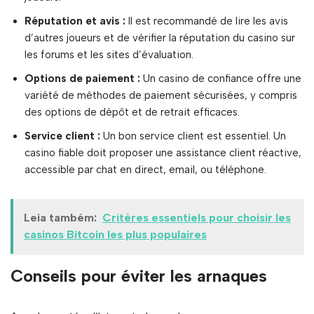
Réputation et avis :
Il est recommandé de lire les avis
d’autres joueurs et de vérifier la réputation du casino sur
les forums et les sites d’évaluation.
Options de paiement :
Un casino de confiance offre une
variété de méthodes de paiement sécurisées, y compris
des options de dépôt et de retrait efficaces.
Service client :
Un bon service client est essentiel. Un
casino fiable doit proposer une assistance client réactive,
accessible par chat en direct, email, ou téléphone.
Leia também:
Critères essentiels pour choisir les
casinos Bitcoin les plus populaires
Conseils pour éviter les arnaques