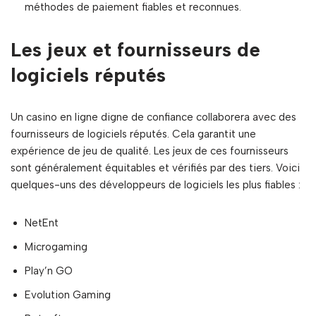
méthodes de paiement fiables et reconnues.
Les jeux et fournisseurs de
logiciels réputés
Un casino en ligne digne de confiance collaborera avec des
fournisseurs de logiciels réputés. Cela garantit une
expérience de jeu de qualité. Les jeux de ces fournisseurs
sont généralement équitables et vérifiés par des tiers. Voici
quelques-uns des développeurs de logiciels les plus fiables :
NetEnt
Microgaming
Play’n GO
Evolution Gaming