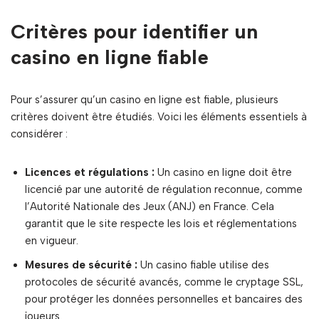
Critères pour identifier un
casino en ligne fiable
Pour s’assurer qu’un casino en ligne est fiable, plusieurs
critères doivent être étudiés. Voici les éléments essentiels à
considérer :
Licences et régulations :
Un casino en ligne doit être
licencié par une autorité de régulation reconnue, comme
l’Autorité Nationale des Jeux (ANJ) en France. Cela
garantit que le site respecte les lois et réglementations
en vigueur.
Mesures de sécurité :
Un casino fiable utilise des
protocoles de sécurité avancés, comme le cryptage SSL,
pour protéger les données personnelles et bancaires des
joueurs.