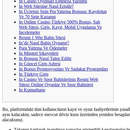
In Casino Oyunları Empieza Yazılımı
In Web Sitesine Nasıl Erişilir?
In Ücretsiz Spin Pra Yatırma Bonusu: Kaydolun
Ve 70 Spin Kazanın
In Online Casino Türkiye 500% Bonus, Sah
Web Sitesi, Giriş, Kayıt, Mobil Uygulama Ve
Incelemeler
Resmi 1 Win Bahis Sitesi
In’de Nasıl Bahis Oynanır?
Para Yatirma Ve Ödemeler
In Müşteri Şikayetleri
In Bonusu Nasıl Talep Edilir
In Güncel Giriş Adresi
In Bonus Promosyonları Ve Sadakat Programları
In Türkiye Giriş
In Casino Ve Spor Bahislerinin Resmi Web
Sitesi: Online Oyunlar Ve Spor Bahisleri
In Kumarhane
Bu, platformdaki tüm kullanıcıların kayıt ve oyun faaliyetlerinin yasall
aynı kalacaktır, sadece mevcut döviz kuru üzerinden yeniden hesaplana
alacaksınız.
Takımın katılarak inanılmaz sonuçlar gösterdiği karşılaşmalar list