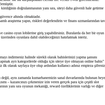
örmüştür.
 kimliğinin doğrulanmasının yanı sıra, siteyi daha güvenli hale getirme
z güvence altında olmaktadır.
samlı araştırma yapın, riskleri değerlendirin ve finans uzmanlarından ta
 casino oyun lobilerine giriş yapabilirsiniz. Buralarda da her bir oyun 
üzerinden oyunlara dahil olabileceğinizi hatırlatmak isteriz.
amayı indirmeniz halinde sürekli olarak bahislerinizi yapma şansını
 yapmak ayrı kategorilerde olduğu için siteye üye olmayan online bahis”
iz ilk olarak sayfaya üye olup ardından kullanıcı adınız empieza şifreniz
rı değil, aynı zamanda kumarhanemizin sanal duvarlarında bulunan hey
smı – kazancınızı çekmenize izin veren gerçek para için çeşitli slot
larının yanı sıra oyunun mekaniği, reward özelliklerinin varlığı ve diğer