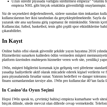
Uzun süredir piyasada varlığını sürdürmesi empieza” “olumlu b
empieza NHL gibi birçok ortaklıkla güvenilirliği onaylanmıştır.
Siz de seçenekleri değerlendirerek, sizlere sunulan tüm imkanları kull
kullanıcılarının her ikisi tarafından da gerçekleştirilmektedir. Sayfa da
yazarak site ana sayfasına giriş yapmanız ile mümkündür. Sitenin içerik
Kullanıcılar, futbol, basketbol, tenis gibi çeşitli spor etkinliklerine b
çıkarabilirler.
In Kayıt
Online bahis ofisi olarak güvenilir şekilde yayın hayatına 2016 yılında
Hizmetlerini sunarken kaliteden ödün vermeden müşteri memnuniyetini
platform üzerinden muhteşem hizmetler veren web site, yenilikçi yap
1Win, müşteri bilgilerini korumak için gelişmiş veri şifreleme standartl
yasadışı faaliyetlerle aktif olarak mücadele ederek kişisel verilerin v
para piyasalarında fırsatlar sunar. Yatırım hedefleri ve danger tolerans
finans uzmanlarından tavsiye alın. 1Win pro kullanıcılar 40’tan fazla f
In Casino’da Oyun Seçimi
Hepsi 1Win speak to, çevrimiçi bahisçi empieza kumarhane web sitesi
birçok dilinde, sitede mevcut olan dillerde cevap vermektedir. Telefonl