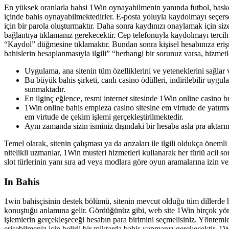
En yüksek oranlarla bahsi 1Win oynayabilmenin yanında futbol, baske
içinde bahis oynayabilmektedirler. E-posta yoluyla kaydolmayı seçer
için bir parola oluşturmaktır. Daha sonra kaydınızı onaylamak için si
bağlantıya tıklamanız gerekecektir. Cep telefonuyla kaydolmayı terci
“Kaydol” düğmesine tıklamaktır. Bundan sonra kişisel hesabınıza erişm
bahislerin hesaplanmasıyla ilgili” “herhangi bir sorunuz varsa, hizmetl
Uygulama, ana sitenin tüm özelliklerini ve yeteneklerini sağlar 
Bu büyük bahis şirketi, canlı casino ödülleri, indirilebilir uygul
sunmaktadır.
En ilginç eğlence, resmi internet sitesinde 1Win online casino 
1Win online bahis empieza casino sitesine em virtude de yatırma
em virtude de çekim işlemi gerçekleştirilmektedir.
Aynı zamanda sizin isminiz dışındaki bir hesaba asla pra aktar
Temel olarak, sitenin çalışması ya da arızaları ile ilgili oldukça ön
nitelikli uzmanlar, 1Win musteri hizmetleri kullanarak her türlü acil s
slot türlerinin yanı sıra ad veya modlara göre oyun aramalarına izin vere
In Bahis
1win bahisçisinin destek bölümü, sitenin mevcut olduğu tüm dillerde h
konuştuğu anlamına gelir. Gördüğünüz gibi, web site 1Win birçok yönde
işlemlerin gerçekleşeceği hesabın para birimini seçmelisiniz. Yöntemle
erişebilmeniz için belirli bir miktarda bahis yapmanız gerekecektir. 1