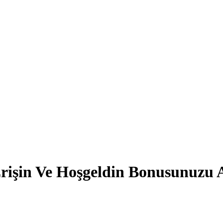
işin Ve Hoşgeldin Bonusunuzu 