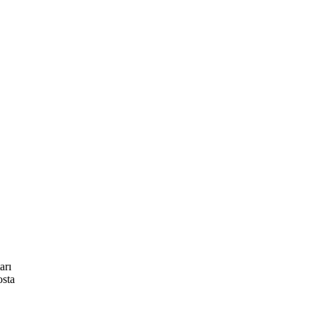
arı
osta