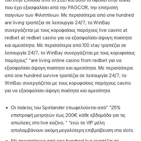
που έχει εξασφαλίσει από την PAGCOR, την επιτροπή
παιγνίων των Φιλιππίνων. Με περισσότερα από one hundred
are living τραπέζια σε λειτουργία 24/7, το WinBay
συνεργάζεται με τους κορυφαίους παρόχους live casino at
redbet at redbet casino για να εξασφαλίσει άψογη ποιότητα
και αμεσότητα. Με περισσότερα από 100 stay τραπέζια σε
λειτουργία 24/7, το WinBay συνεργάζεται με τους κορυφαίους
παρόχους” “are living online casino from redbet για να
εξασφαλίσει άψογη ποιότητα και αμεσότητα. Με περισσότερα
από one hundred survive τραπέζια σε λειτουργία 24/7, το
WinBay συνεργάζεται με τους κορυφαίους παρόχους casino
για να εξασφαλίσει άψογη ποιότητα και αμεσότητα.
Οι παίκτες του Spinlander επωφελούνται από” “25%
επιστροφή μετρητών έως 200€ κάθε εβδομάδα για τις
απώλειες στο live καζίνο, ” “ενώ τα VIP μέλη
απολαμβάνουν ακόμη μεγαλύτερη επιβράβευση στα slots.
Με περισσότερα από one hundred live τραπέζια σε