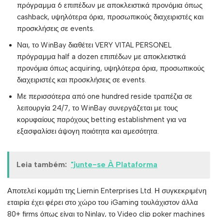
πρόγραμμα 6 επιπέδων με αποκλειστικά προνόμια όπως
cashback, υψηλότερα όρια, προσωπικούς διαχειριστές και
προσκλήσεις σε events.
Ναι, το WinBay διαθέτει VERY VITAL PERSONEL
πρόγραμμα half a dozen επιπέδων με αποκλειστικά
προνόμια όπως acquiring, υψηλότερα όρια, προσωπικούς
διαχειριστές και προσκλήσεις σε events.
Με περισσότερα από one hundred reside τραπέζια σε
λειτουργία 24/7, το WinBay συνεργάζεται με τους
κορυφαίους παρόχους betting establishment για να
εξασφαλίσει άψογη ποιότητα και αμεσότητα.
Leia também:
"junte-se À Plataforma
Αποτελεί κομμάτι της Liernin Enterprises Ltd. Η συγκεκριμένη
εταιρία έχει φέρει στο χώρο του iGaming τουλάχιστον άλλα
80+ firms όπως είναι το Ninlay, το Video clip poker machines