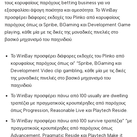
τους κορυφαίους παρόχους betting business για να
εξασφαλίσει άψογη ποιότητα και αμεσότητα. Το WinBay
προσφέρει διάφορες εκδοχές του Plinko από κορυφαίους
παρόχους όπως οι Spribe, BGaming και Development Game
playing, κάθε μία με τις δικές της μοναδικές πινελιές στο
βασικό μηχανισμό του παιχνιδιού.
Το WinBay προσφέρει διάφορες εκδοχές του Plinko από
κορυφαίους παρόχους όπως οι” “Spribe, BGaming και
Development Video clip gambling, κάθε μία με τις δικές
της μοναδικές πινελιές στο βασικό μηχανισμό του
παιχνιδιού.
Το WinBay προσφέρει πάνω από 100 usually are dwelling
τραπέζια με πραγματικούς κρουπιέρηδες από παρόχους
όπως Progression, Reasonable Live και Playtech Reside.
Το WinBay προσφέρει πάνω από 100 survive τραπέζια” “με
πραγματικούς κρουπιέρηδες από παρόχους όπως
Advancement, Pragmatic Reside και Playtech Make it