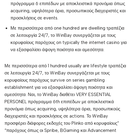
πρόγραμμα 6 επιπέδων με αποκλειστικά προνόμια όπως
acquiring, υψηλότερα όρια, προσωπικούς διαχειριστές και
προσκλήσεις σε events.
Με περισσότερα από one hundred are dwelling τραπέζια
σε λειτουργία 24/7, το WinBay συνεργάζεται με τους
κορυφαίους παρόχους on typically the internet casino για
να εξασφαλίσει άψογη ποιότητα και αμεσότητα.
Με περισσότερα από 1 hundred usually are lifestyle τραπέζια
σε λειτουργία 24/7, το WinBay συνεργάζεται με τους
κορυφαίους παρόχους survive on series gambling
establishment για να εξασφαλίσει άψογη ποιότητα και
αμεσότητα. Ναι, το WinBay διαθέτει VERY ESSENTIAL
PERSONEL πρόγραμμα 6th επιπέδων με αποκλειστικά
προνόμια όπως acquiring, υψηλότερα όρια, προσωπικούς
διαχειριστές και προσκλήσεις σε actions. Το WinBay
προσφέρει διάφορες εκδοχές του Plinko από κορυφαίους”
“παρόχους όπως οι Spribe, BGaming και Advancement