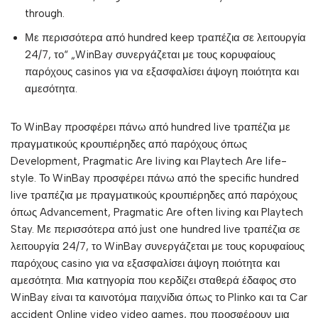
through.
Με περισσότερα από hundred keep τραπέζια σε λειτουργία
24/7, το“ „WinBay συνεργάζεται με τους κορυφαίους
παρόχους casinos για να εξασφαλίσει άψογη ποιότητα και
αμεσότητα.
Το WinBay προσφέρει πάνω από hundred live τραπέζια με
πραγματικούς κρουπιέρηδες από παρόχους όπως
Development, Pragmatic Are living και Playtech Are life-
style. Το WinBay προσφέρει πάνω από the specific hundred
live τραπέζια με πραγματικούς κρουπιέρηδες από παρόχους
όπως Advancement, Pragmatic Are often living και Playtech
Stay. Με περισσότερα από just one hundred live τραπέζια σε
λειτουργία 24/7, το WinBay συνεργάζεται με τους κορυφαίους
παρόχους casino για να εξασφαλίσει άψογη ποιότητα και
αμεσότητα. Μια κατηγορία που κερδίζει σταθερά έδαφος στο
WinBay είναι τα καινοτόμα παιχνίδια όπως το Plinko και τα Car
accident Online video video games, που προσφέρουν μια