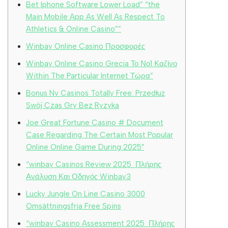
Bet Iphone Software Lower Load” “the
Main Mobile App As Well As Respect To
Athletics & Online Casino””
Winbay Online Casino Προσφορές
Winbay Online Casino Grecia Το Νο1 Καζίνο
Within The Particular Internet Τώρα”
Bonus Nv Casinos Totally Free: Przedłuż
Swój Czas Gry Bez Ryzyka
Joe Great Fortune Casino # Document
Case Regarding The Certain Most Popular
Online Online Game During 2025″
“winbay Casinos Review 2025 ️ Πλήρης
Ανάλυση Και Οδηγός Winbay3
Lucky Jungle On Line Casino 3000
Omsättningsfria Free Spins
“winbay Casino Assessment 2025 ️ Πλήρης