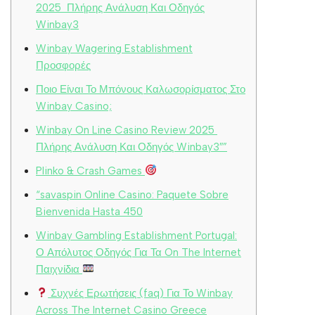
2025 ️ Πλήρης Ανάλυση Και Οδηγός
Winbay3
Winbay Wagering Establishment
Προσφορές
Ποιο Είναι Το Μπόνους Καλωσορίσματος Στο
Winbay Casino;
Winbay On Line Casino Review 2025 ️
Πλήρης Ανάλυση Και Οδηγός Winbay3″”
Plinko & Crash Games
“savaspin Online Casino: Paquete Sobre
Bienvenida Hasta 450
Winbay Gambling Establishment Portugal:
Ο Απόλυτος Οδηγός Για Τα On The Internet
Παιχνίδια
Συχνές Ερωτήσεις (faq) Για Το Winbay
Across The Internet Casino Greece