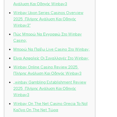
Ανάλυση Και Οδηγός Winbay3
Winbay Upon Series Casinos Overview
2025 ️ Πλήρης Ανάλυση Και Οδηγός
Winbay3″
Πώς Μπορώ Να Εγγραφώ Στο Winbay
Casino;
Μπορώ Να Παίξω Live Casino Στο Winbay;
Είναι Ασφαλείς Οι Συναλλαγές Στο Winbay;
Winbay Online Casino Review 2025 ️
Πλήρης Ανάλυση Και Οδηγός Winbay3
„winbay Gambling Establishment Review
2025 ️ Πλήρης Ανάλυση Και Οδηγός
Winbay3
Winbay On The Net Casino Grecia Το Νο1
Καζίνο On The Net Τώρα