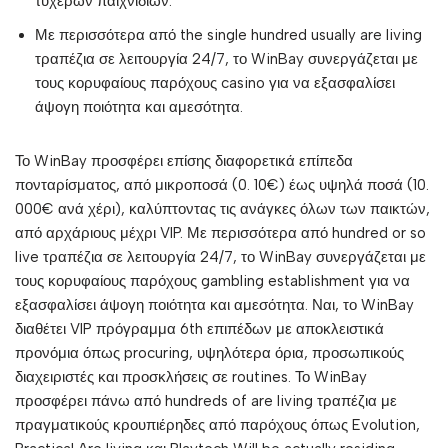
τυχερών παιχνιδιών.
Με περισσότερα από the single hundred usually are living
τραπέζια σε λειτουργία 24/7, το WinBay συνεργάζεται με
τους κορυφαίους παρόχους casino για να εξασφαλίσει
άψογη ποιότητα και αμεσότητα.
Το WinBay προσφέρει επίσης διαφορετικά επίπεδα
πονταρίσματος, από μικροποσά (0. 10€) έως υψηλά ποσά (10.
000€ ανά χέρι), καλύπτοντας τις ανάγκες όλων των παικτών,
από αρχάριους μέχρι VIP. Με περισσότερα από hundred or so
live τραπέζια σε λειτουργία 24/7, το WinBay συνεργάζεται με
τους κορυφαίους παρόχους gambling establishment για να
εξασφαλίσει άψογη ποιότητα και αμεσότητα. Ναι, το WinBay
διαθέτει VIP πρόγραμμα 6th επιπέδων με αποκλειστικά
προνόμια όπως procuring, υψηλότερα όρια, προσωπικούς
διαχειριστές και προσκλήσεις σε routines. Το WinBay
προσφέρει πάνω από hundreds of are living τραπέζια με
πραγματικούς κρουπιέρηδες από παρόχους όπως Evolution,