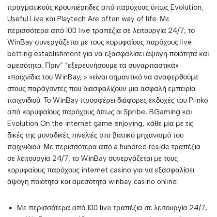
πραγματικούς κρουπιέρηδες από παρόχους όπως Evolution,
Useful Live και Playtech Are often way of life. Με
περισσότερα από 100 live τραπέζια σε λειτουργία 24/7, το
WinBay συνεργάζεται με τους κορυφαίους παρόχους live
betting establishment για να εξασφαλίσει άψογη ποιότητα και
αμεσότητα. Πριν” “εξερευνήσουμε τα συναρπαστικά»
«παιχνίδια του WinBay, » «είναι σημαντικό να αναφερθούμε
στους παράγοντες που διασφαλίζουν μια ασφαλή εμπειρία
παιχνιδιού. Το WinBay προσφέρει διάφορες εκδοχές του Plinko
από κορυφαίους παρόχους όπως οι Spribe, BGaming και
Evolution On the internet game enjoying, κάθε μία με τις
δικές της μοναδικές πινελιές στο βασικό μηχανισμό του
παιχνιδιού. Με περισσότερα από a hundred reside τραπέζια
σε λειτουργία 24/7, το WinBay συνεργάζεται με τους
κορυφαίους παρόχους internet casino για να εξασφαλίσει
άψογη ποιότητα και αμεσότητα winbay casino online.
Με περισσότερα από 100 live τραπέζια σε λειτουργία 24/7,