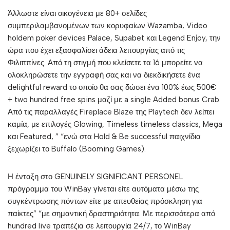
Άλλωστε είναι οικογένεια με 80+ σελίδες
συμπεριλαμβανομένων των κορυφαίων Wazamba, Video
holdem poker devices Palace, Supabet και Legend Enjoy, την
ώρα που έχει εξασφαλίσει άδεια λειτουργίας από τις
Φιλιππίνες. Από τη στιγμή που κλείσετε τα 16 μπορείτε να
ολοκληρώσετε την εγγραφή σας και να διεκδικήσετε ένα
delightful reward το οποίο θα σας δώσει ένα 100% έως 500€
+ two hundred free spins μαζί με a single Added bonus Crab.
Από τις παραλλαγές Fireplace Blaze της Playtech δεν λείπει
καμία, με επιλογές Glowing, Timeless timeless classics, Mega
και Featured, ” “ενώ στα Hold & Be successful παιχνίδια
ξεχωρίζει το Buffalo (Booming Games).
Η ένταξη στο GENUINELY SIGNIFICANT PERSONEL
πρόγραμμα του WinBay γίνεται είτε αυτόματα μέσω της
συγκέντρωσης πόντων είτε με απευθείας πρόσκληση για
παίκτες” “με σημαντική δραστηριότητα. Με περισσότερα από
hundred live τραπέζια σε λειτουργία 24/7, το WinBay