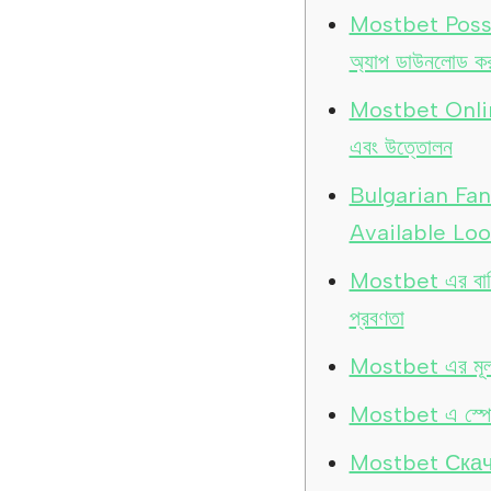
Mostbet Possu
অ্যাপ ডাউনলোড করার
Mostbet Onli
এবং উত্তোলন
Bulgarian Fan
Available Loo
Mostbet এর বাজি 
প্রবণতা
Mostbet এর মূল
Mostbet এ স্পোর্
Mostbet Скач