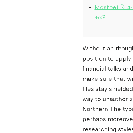
Mostbet কি এবং 
করে?
Without an thoug
position to apply
financial talks a
make sure that wil
files stay shielde
way to unauthoriz
Northern The typi
perhaps moreover 
researching style