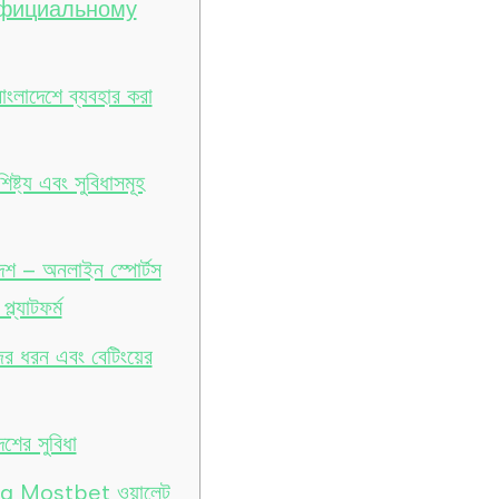
фициальному
লাদেশে ব্যবহার করা
ট্য এবং সুবিধাসমূহ
 – অনলাইন স্পোর্টস
ল্যাটফর্ম
ধরন এবং বেটিংয়ের
ের সুবিধা
 Mostbet ওয়ালেট