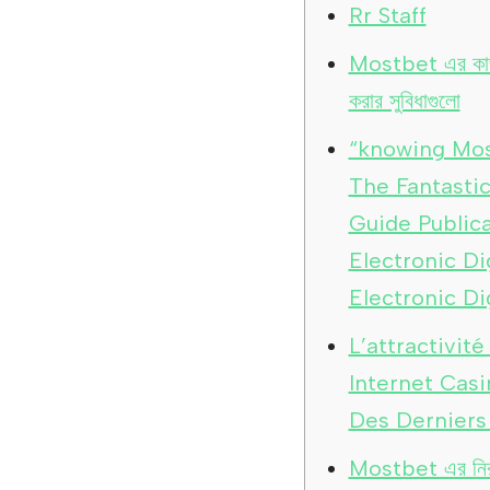
Rr Staff
Mostbet এর কাজ 
করার সুবিধাগুলো
“knowing Mostb
The Fantastic
Guide Publica
Electronic Dig
Electronic Di
L’attractivit
Internet Cas
Des Derniers
Mostbet এর নিরাপ