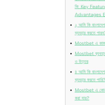
কি: Key Featu
Advantages E
২ আমি কি বাংলাদ
ব্যবহার করতে পারব
Mostbet এ কাজ ক
Mostbet ব্যবহার স
ও উত্তর
৪ আমি কি বাংলাদ
ব্যবহার করতে পারি
Mostbet এ কোন পে
করা যায়?