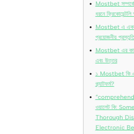
Mostbet সম্পর্কে
ধরনে ফ্রিকোয়েন্টলি
Mostbet এ একাউন
প্রয়োজনীয় প্রস্তুত
Mostbet এর কাজ ক
এবং উত্তর
১ Mostbet কি এক
প্ল্যাটফর্ম?
“comprehend
ওয়ালেট কি: So
Thorough Di
Electronic Be