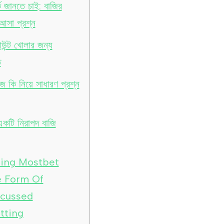
 জানতে চাই: বাজির
 আসা প্রশ্ন
্ট খোলার জন্য
ি
ি নিয়ে সাধারণ প্রশ্ন
টি নিরাপদ বাজি
ing Mostbet
me Form Of
scussed
tting