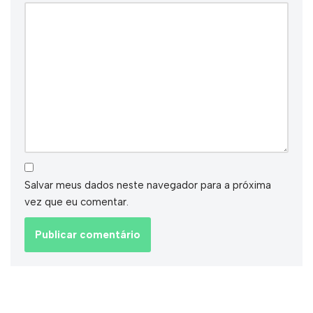
Salvar meus dados neste navegador para a próxima
vez que eu comentar.