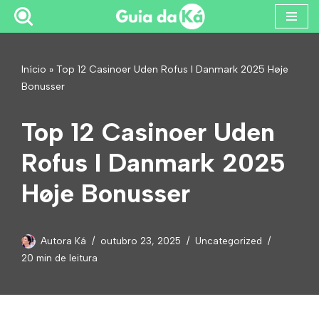
Pular
para
Início
»
Top 12 Casinoer Uden Rofus I Danmark 2025 Høje
o
Bonusser
conteúdo
Top 12 Casinoer Uden
Rofus I Danmark 2025
Høje Bonusser
Autora Ká
outubro 23, 2025
Uncategorized
20 min de leitura