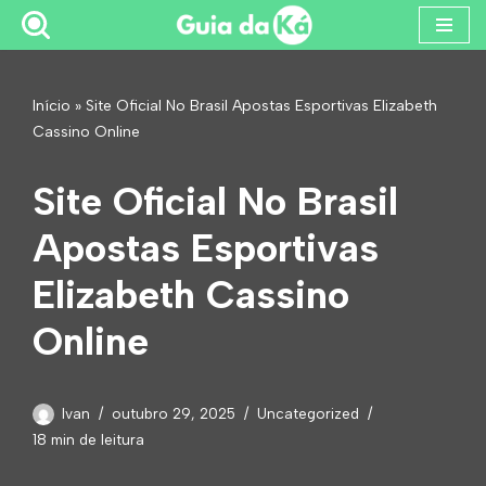
Pular
para
Início
»
Site Oficial No Brasil Apostas Esportivas Elizabeth
o
Cassino Online
conteúdo
Site Oficial No Brasil
Apostas Esportivas
Elizabeth Cassino
Online
Ivan
outubro 29, 2025
Uncategorized
18 min de leitura