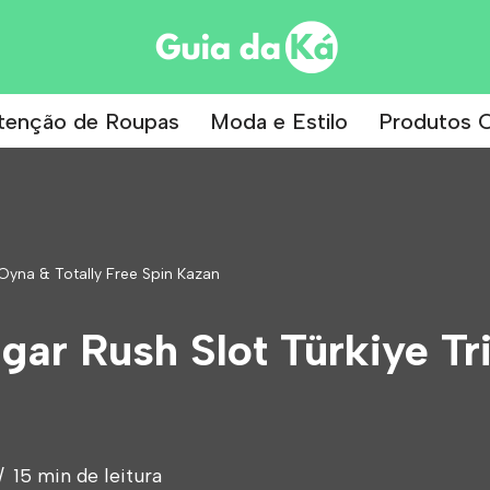
tenção de Roupas
Moda e Estilo
Produtos C
 Oyna & Totally Free Spin Kazan
gar Rush Slot Türkiye Tri
15 min de leitura