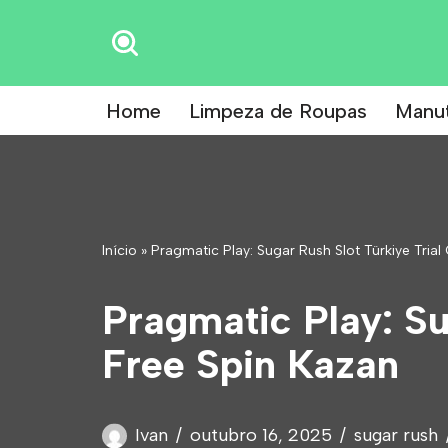
Pular
para
Home
Limpeza de Roupas
Manu
o
conteúdo
Início
»
Pragmatic Play: Sugar Rush Slot Türkiye Trial
Pragmatic Play: Su
Free Spin Kazan
Ivan
outubro 16, 2025
sugar rush