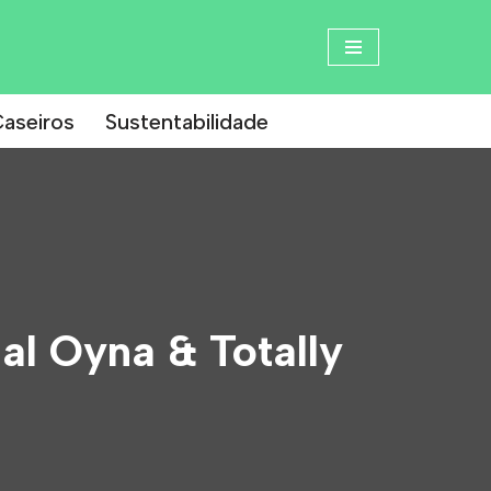
aseiros
Sustentabilidade
al Oyna & Totally