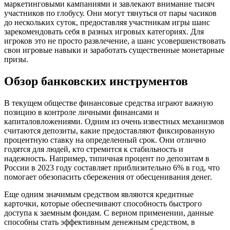
маркетинговыми кампаниями и завлекают внимание тысяч
участников по глобусу. Они могут тянуться от пары часиков
до нескольких суток, предоставляя участникам игры шанс
зарекомендовать себя в разных игровых категориях. Для
игроков это не просто развлечение, а шанс усовершенствовать
свои игровые навыки и заработать существенные монетарные
призы.
Обзор банковских инструментов
В текущем обществе финансовые средства играют важную
позицию в контроле личными финансами и
капиталовложениями. Одним из очень известных механизмов
считаются депозиты, какие предоставляют фиксированную
процентную ставку на определенный срок. Они отлично
годятся для людей, кто стремится к стабильность и
надежность. Например, типичная процент по депозитам в
России в 2023 году составляет приблизительно 6% в год, что
помогает обезопасить сбережения от обесценивания денег.
Еще одним значимым средством являются кредитные
карточки, которые обеспечивают способность быстрого
доступа к заемным фондам. С верном применении, данные
способны стать эффективным денежным средством, в