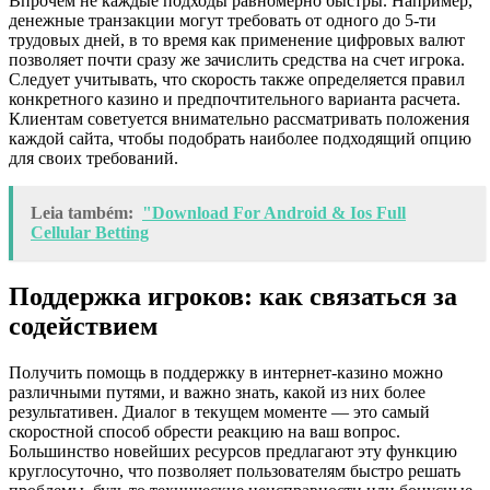
Впрочем не каждые подходы равномерно быстры. Например,
денежные транзакции могут требовать от одного до 5-ти
трудовых дней, в то время как применение цифровых валют
позволяет почти сразу же зачислить средства на счет игрока.
Следует учитывать, что скорость также определяется правил
конкретного казино и предпочтительного варианта расчета.
Клиентам советуется внимательно рассматривать положения
каждой сайта, чтобы подобрать наиболее подходящий опцию
для своих требований.
Leia também:
"Download For Android & Ios Full
Cellular Betting
Поддержка игроков: как связаться за
содействием
Получить помощь в поддержку в интернет-казино можно
различными путями, и важно знать, какой из них более
результативен. Диалог в текущем моменте — это самый
скоростной способ обрести реакцию на ваш вопрос.
Большинство новейших ресурсов предлагают эту функцию
круглосуточно, что позволяет пользователям быстро решать