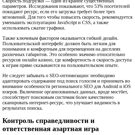
Скорость подгрузки — один из крайне существенных
параметров. Исследования показывают, что 53% посетителей
покидают ресурс, если его загрузка требует более трех
мгновений. Для того чтобы повысить скорость, рекомендуется
уменьшить эксплуатацию JavaScript и CSS, а также
использовать сжатие графики.
Также ключевым фактором оказывается гибкий дизайн.
Пользовательский интерфейс должен быть легким для
понимания и комфортным для перемещения на дисплеях
различных габаритов. Это особенно значимо относительно
ресурсов онлайн казино, где комфортность и скорость доступа
к играм прямо сказываются на пользовательском опыте.
Не следует забывать о SEO-оптимизации: необходимо
адаптировать содержание под поиск голосом и принимать во
внимание особенности регионального SEO для Android и iOS
юзеров. Включение организованных данных, вроде мостбет,
способствует поисковым системам более качественно
сканировать интернет-ресурс, что улучшает видимость в
результатах поиска.
Контроль справедливости и
ответственная азартная игра