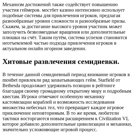
Механизм достижений также содействует повышению
участия геймеров. мостбет казино интенсивно использует
подобные системы для привлечения игроков, предлагая
разнообразные уровни сложности и разнообразные призы.
Скажем, за достигание высокого уровня участник может
заполучить безвозмездные вращения или дополнительные
плюшки на счёт. Таким путём, система успехов становится
неотъемлемой частью подхода привлечения игроков в
актуальном онлайн игорном заведении.
Хитовые развлечения семидневки.
В течение данной семидневный период внимание игроков в
mostbet привлекли ряд захватывающих гейм. Starfield от
Bethesda продолжает удерживать позиции в рейтинге
благодаря своему громадному открытому миру и подробным
квестам. Игроки отмечают особенную механику
кастомизации кораблей и возможность исследования
множества небесных тел, что превращает каждое игровое
приключение неповторимым. В то же время, любители
тактики восторгаются новым расширением к Civilization VI,
которое добавило дополнительные цивилизации и механики,
значительно усложняющие игровой процесс.