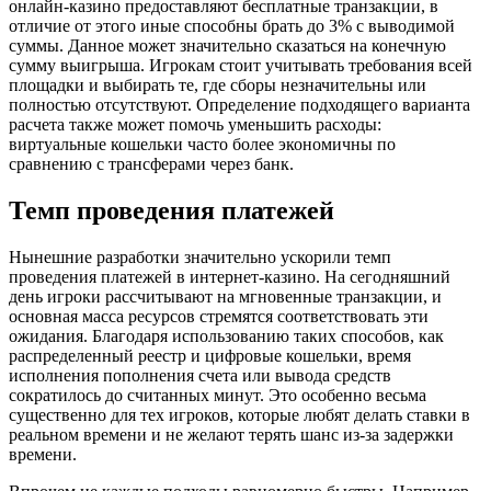
онлайн-казино предоставляют бесплатные транзакции, в
отличие от этого иные способны брать до 3% с выводимой
суммы. Данное может значительно сказаться на конечную
сумму выигрыша. Игрокам стоит учитывать требования всей
площадки и выбирать те, где сборы незначительны или
полностью отсутствуют. Определение подходящего варианта
расчета также может помочь уменьшить расходы:
виртуальные кошельки часто более экономичны по
сравнению с трансферами через банк.
Темп проведения платежей
Нынешние разработки значительно ускорили темп
проведения платежей в интернет-казино. На сегодняшний
день игроки рассчитывают на мгновенные транзакции, и
основная масса ресурсов стремятся соответствовать эти
ожидания. Благодаря использованию таких способов, как
распределенный реестр и цифровые кошельки, время
исполнения пополнения счета или вывода средств
сократилось до считанных минут. Это особенно весьма
существенно для тех игроков, которые любят делать ставки в
реальном времени и не желают терять шанс из-за задержки
времени.