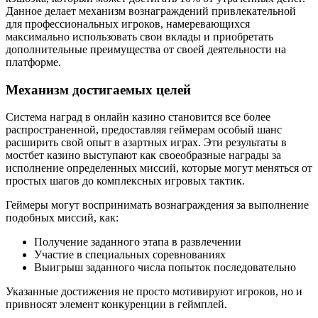
Данное делает механизм вознаграждений привлекательной
для профессиональных игроков, намеревающихся
максимально использовать свои вклады и приобретать
дополнительные преимущества от своей деятельности на
платформе.
Механизм достигаемых целей
Система наград в онлайн казино становится все более
распространенной, предоставляя геймерам особый шанс
расширить свой опыт в азартных играх. Эти результаты в
мостбет казино выступают как своеобразные награды за
исполнение определенных миссий, которые могут меняться от
простых шагов до комплексных игровых тактик.
Геймеры могут воспринимать вознаграждения за выполнение
подобных миссий, как:
Получение заданного этапа в развлечении
Участие в специальных соревнованиях
Выигрыш заданного числа попыток последовательно
Указанные достижения не просто мотивируют игроков, но и
привносят элемент конкуренции в геймплей.