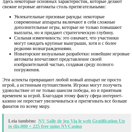
Здесь некоторые основных характеристик, которые делают
свежие игровые автоматы столь притягательными:
Увлекательные призовые раунды: некоторые
современные аппараты включают в себя сложные
дополнительные игры, которые не только повышают
выплаты, но и придают стратегическую глубину.
Сильная изменчивость: это означает, что участники
могут ожидать крупные выигрыши, хотя и с более
редкими вознаграждениями.
Новаторские визуальные разработки: новейшие игровые
автоматы впечатляют представление своей
изобразительной частью, создавая среду полного
погружения.
Эти аспекты превращают любой новый аппарат не просто
игрой, а истинным путешествием. Игроки могут получить
удовольствие от не только шансом победы, но и приятным
временем за игрой. Благодаря этому факту сфера интернет-
казино не перестает увеличиваться и притягивать все больше
фанатов по всему миру.
Leia também:
NV Salle de jeu Via le web Gratification Up
to dix,000 + 225 free spins NVCasino