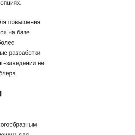
опциях.
для повышения
ся на базе
более
ые разработки
нг-заведении не
блера.
и
ногообразным
вающим для