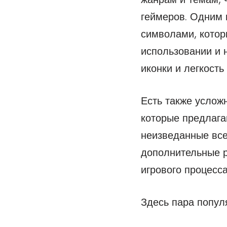
геймеров. Одним 
символами, котор
использовании и 
иконки и легкость
Есть также услож
которые предлага
неизведанные все
дополнительные р
игрового процесса
Здесь пара попул