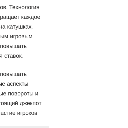
ов. Технология
вращает каждое
а катушках,
вным игровым
 повышать
 ставок.
 повышать
ые аспекты
ые повороты и
тоящий джекпот
астие игроков.