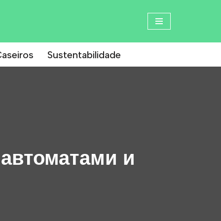
aseiros
Sustentabilidade
 автоматами и