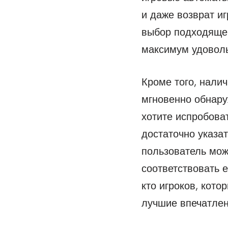
и даже возврат иг
выбор подходящег
максимум удоволь
Кроме того, нали
мгновенно обнару
хотите испробова
достаточно указа
пользователь мож
соответствовать е
кто игроков, кото
лучшие впечатлен