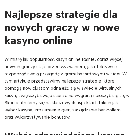
Najlepsze strategie dla
nowych graczy w nowe
kasyno online
W miarę jak popularność kasyn online rośnie, coraz więcej
nowych graczy staje przed wyzwaniem, jak efektywnie
rozpocząć swoją przygodę z grami hazardowymi w sieci. W
tym artykule przedstawimy najlepsze strategie, które
pomogą nowicjuszom odnaleźć się w świecie wirtualnych
kasyn, zwiększyć swoje szanse na wygraną i cieszyć się z gry.
Skoncentrujemy się na kluczowych aspektach takich jak
wybór kasyna, zrozumienie gier, zarządzanie bankrollem
oraz wykorzystywanie bonusów.