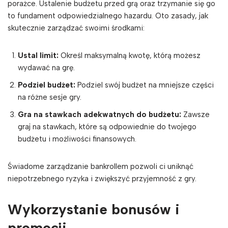
porażce. Ustalenie budżetu przed grą oraz trzymanie się go
to fundament odpowiedzialnego hazardu. Oto zasady, jak
skutecznie zarządzać swoimi środkami:
Ustal limit:
Określ maksymalną kwotę, którą możesz
wydawać na grę.
Podziel budżet:
Podziel swój budżet na mniejsze części
na różne sesje gry.
Gra na stawkach adekwatnych do budżetu:
Zawsze
graj na stawkach, które są odpowiednie do twojego
budżetu i możliwości finansowych.
Świadome zarządzanie bankrollem pozwoli ci uniknąć
niepotrzebnego ryzyka i zwiększyć przyjemność z gry.
Wykorzystanie bonusów i
promocji