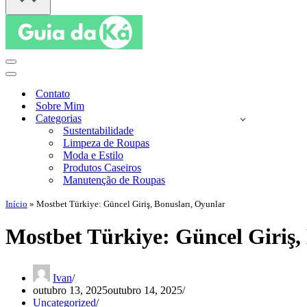
Menu
de
Menu
navegação
de
Contato
navegação
Sobre Mim
Categorias
Sustentabilidade
Limpeza de Roupas
Moda e Estilo
Produtos Caseiros
Manutenção de Roupas
Início
»
Mostbet Türkiye: Güncel Giriş, Bonusları, Oyunlar
Mostbet Türkiye: Güncel Giriş,
Ivan
outubro 13, 2025
outubro 14, 2025
Uncategorized