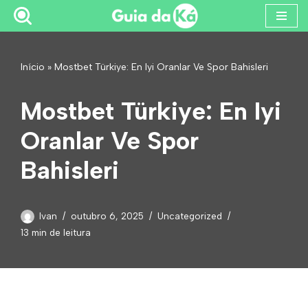
Pular
para
Início
»
Mostbet Türkiye: En Iyi Oranlar Ve Spor Bahisleri
o
conteúdo
Mostbet Türkiye: En Iyi
Oranlar Ve Spor
Bahisleri
Ivan
outubro 6, 2025
Uncategorized
13 min de leitura