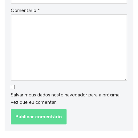
Comentário
*
Salvar meus dados neste navegador para a próxima
vez que eu comentar.