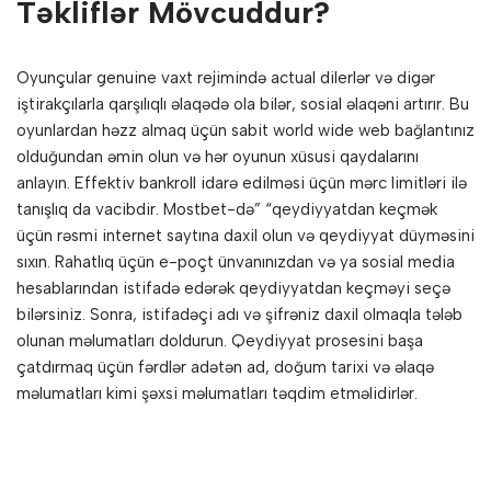
Təkliflər Mövcuddur?
Oyunçular genuine vaxt rejimində actual dilerlər və digər
iştirakçılarla qarşılıqlı əlaqədə ola bilər, sosial əlaqəni artırır. Bu
oyunlardan həzz almaq üçün sabit world wide web bağlantınız
olduğundan əmin olun və hər oyunun xüsusi qaydalarını
anlayın. Effektiv bankroll idarə edilməsi üçün mərc limitləri ilə
tanışlıq da vacibdir. Mostbet-də” “qeydiyyatdan keçmək
üçün rəsmi internet saytına daxil olun və qeydiyyat düyməsini
sıxın. Rahatlıq üçün e-poçt ünvanınızdan və ya sosial media
hesablarından istifadə edərək qeydiyyatdan keçməyi seçə
bilərsiniz. Sonra, istifadəçi adı və şifrəniz daxil olmaqla tələb
olunan məlumatları doldurun. Qeydiyyat prosesini başa
çatdırmaq üçün fərdlər adətən ad, doğum tarixi və əlaqə
məlumatları kimi şəxsi məlumatları təqdim etməlidirlər.