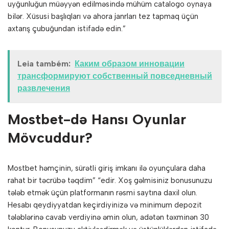
uyğunluğun müəyyən edilməsində mühüm catalogo oynaya
bilər. Xüsusi başlıqları və ahora janrları tez tapmaq üçün
axtarış çubuğundan istifadə edin.”
Leia também:
Каким образом инновации
трансформируют собственный повседневный
развлечения
Mostbet-də Hansı Oyunlar
Mövcuddur?
Mostbet həmçinin, sürətli giriş imkanı ilə oyunçulara daha
rahat bir təcrübə təqdim” “edir. Xoş gəlmisiniz bonusunuzu
tələb etmək üçün platformanın rəsmi saytına daxil olun.
Hesabı qeydiyyatdan keçirdiyinizə və minimum depozit
tələblərinə cavab verdiyinə əmin olun, adətən təxminən 30