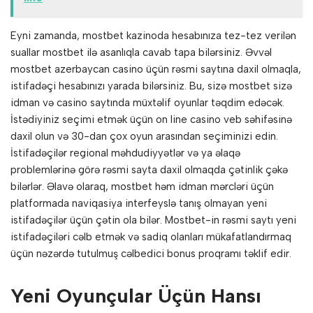
Eyni zamanda, mostbet kazinoda hesabınıza tez-tez verilən
suallar mostbet ilə asanlıqla cavab tapa bilərsiniz. Əvvəl
mostbet azerbaycan casino üçün rəsmi saytına daxil olmaqla,
istifadəçi hesabınızı yarada bilərsiniz. Bu, sizə mostbet sizə
idman və casino saytında müxtəlif oyunlar təqdim edəcək.
İstədiyiniz seçimi etmək üçün on line casino veb səhifəsinə
daxil olun və 30-dan çox oyun arasından seçiminizi edin.
İstifadəçilər regional məhdudiyyətlər və ya əlaqə
problemlərinə görə rəsmi sayta daxil olmaqda çətinlik çəkə
bilərlər. Əlavə olaraq, mostbet həm idman mərcləri üçün
platformada naviqasiya interfeyslə tanış olmayan yeni
istifadəçilər üçün çətin ola bilər. Mostbet-in rəsmi saytı yeni
istifadəçiləri cəlb etmək və sadiq olanları mükafatlandırmaq
üçün nəzərdə tutulmuş cəlbedici bonus proqramı təklif edir.
Yeni Oyunçular Üçün Hansı