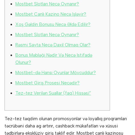
Mostbet Slotları Necə Oynanır?
Mostbet Canlı Kazino Necə Işləyir?
Xoş Gəldin Bonusu Necə Əldə Edilir?
Mostbet Slotları Necə Oynanır?
Rəsmi Sayta Necə Daxil Olmaq Olar?
Bonus Məbləği Nədir Və Necə Istifadə
Olunur?
Mostbet-də Hansı Oyunlar Mövcuddur?
Mostbet Giriş Prosesi Necədir?
Tez-tez Verilən Suallar (faq) Hissəsi”
Tez-tez təqdim olunan promosyonlar və loyallıq proqramları
təcrübəni daha ag artırır, cashback mükafatları və xüsusi
tədbirlərə eksklüziv giriş təklif edir. Mostbet canlı kazinosu