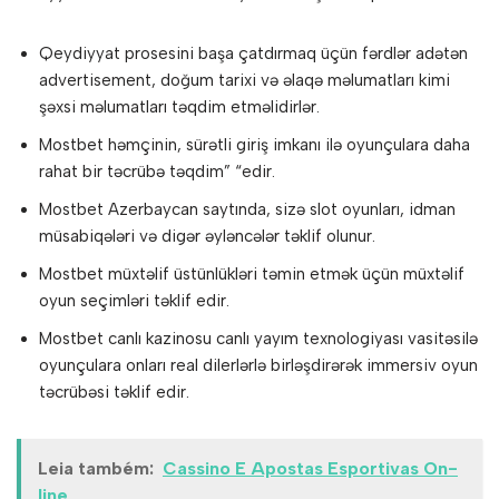
Qeydiyyat prosesini başa çatdırmaq üçün fərdlər adətən
advertisement, doğum tarixi və əlaqə məlumatları kimi
şəxsi məlumatları təqdim etməlidirlər.
Mostbet həmçinin, sürətli giriş imkanı ilə oyunçulara daha
rahat bir təcrübə təqdim” “edir.
Mostbet Azerbaycan saytında, sizə slot oyunları, idman
müsabiqələri və digər əyləncələr təklif olunur.
Mostbet müxtəlif üstünlükləri təmin etmək üçün müxtəlif
oyun seçimləri təklif edir.
Mostbet canlı kazinosu canlı yayım texnologiyası vasitəsilə
oyunçulara onları real dilerlərlə birləşdirərək immersiv oyun
təcrübəsi təklif edir.
Leia também:
Cassino E Apostas Esportivas On-
line