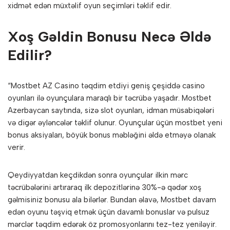
xidmət edən müxtəlif oyun seçimləri təklif edir.
Xoş Gəldin Bonusu Necə Əldə
Edilir?
“Mostbet AZ Casino təqdim etdiyi geniş çeşiddə casino
oyunları ilə oyunçulara maraqlı bir təcrübə yaşadır. Mostbet
Azerbaycan saytında, sizə slot oyunları, idman müsabiqələri
və digər əyləncələr təklif olunur. Oyunçular üçün mostbet yeni
bonus aksiyaları, böyük bonus məbləğini əldə etməyə olanak
verir.
Qeydiyyatdan keçdikdən sonra oyunçular ilkin mərc
təcrübələrini artıraraq ilk depozitlərinə 30%-ə qədər xoş
gəlmisiniz bonusu ala bilərlər. Bundan əlavə, Mostbet davam
edən oyunu təşviq etmək üçün davamlı bonuslar və pulsuz
mərclər təqdim edərək öz promosyonlarını tez-tez yeniləyir.