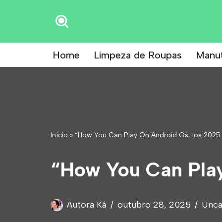
Pular
para
Home
Limpeza de Roupas
Manu
o
conteúdo
Início
»
“How You Can Play On Android Os, Ios 2025
“How You Can Play
Autora Ká
outubro 28, 2025
Unca