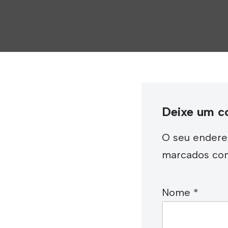
Deixe um c
O seu endereç
marcados c
Nome
*