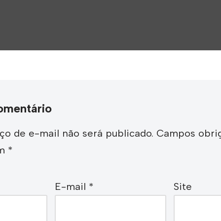
omentário
o de e-mail não será publicado.
Campos obrig
om
*
E-mail
*
Site