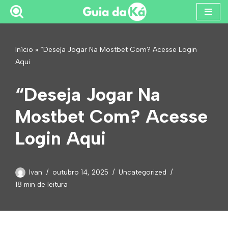
Pular
para
Início
»
“Deseja Jogar Na Mostbet Com? Acesse Login
o
Aqui
conteúdo
“Deseja Jogar Na
Mostbet Com? Acesse
Login Aqui
Ivan
outubro 14, 2025
Uncategorized
18 min de leitura