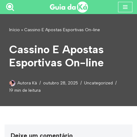
Pular
para
Início
»
Cassino E Apostas Esportivas On-line
o
conteúdo
Cassino E Apostas
Esportivas On-line
Autora Ká
outubro 28, 2025
Uncategorized
19 min de leitura
Deixe um comentário