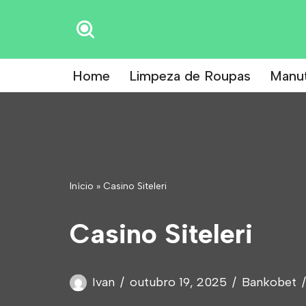
Pular
para
Home
Limpeza de Roupas
Manu
o
conteúdo
Início
»
Casino Siteleri
Casino Siteleri
Ivan
outubro 19, 2025
Bankobet