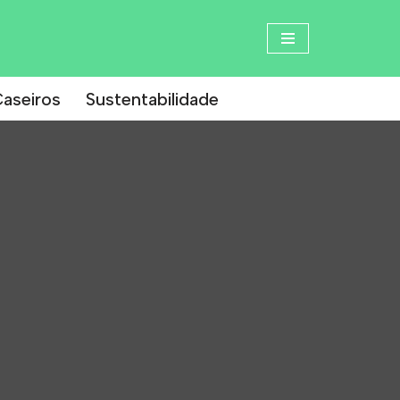
aseiros
Sustentabilidade