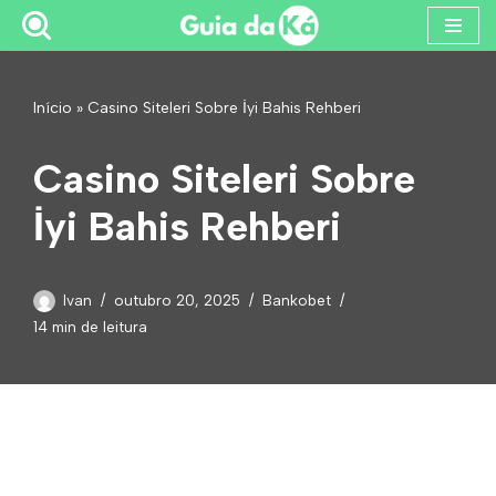
Pular
para
Início
»
Casino Siteleri Sobre İyi Bahis Rehberi
o
conteúdo
Casino Siteleri Sobre
İyi Bahis Rehberi
Ivan
outubro 20, 2025
Bankobet
14 min de leitura