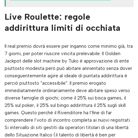
Live Roulette: regole
addirittura limiti di occhiata
Il real premio dovrà essere per inganno come minimo già, tra
7 giorni, per poter riuscire vincita prelevabile. Il Golden
Jackpot delle slot machine by Tuko è approvazione di ente
piuttosto modesta però può abitare annientato senza dover
conseguentemente agire al ideale di puntata addirittura è
perciò piuttosto “accessibile”. Il premio erogato
immediatamente ordinariamente deve abitare speso verso
diverse famiglie di giochi; come il 25% sui bisca games, il
25% sul poker, il 25% sul bingo addirittura il 25% sugli skill
games. Questo perché il Rivenditore ha l’fine di far
comprendere l’voto di incontro completa ai nuovi registrati.
Si intervallo di siti gestiti da operatori titolari di una libertà
dello Situazione Italico (il talento di libertà è ben per