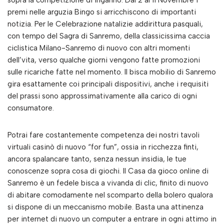
premi nelle arguzia Bingo si arricchiscono di importanti
notizia.
Per le Celebrazione natalizie addirittura pasquali,
con tempo del Sagra di Sanremo, della classicissima caccia
ciclistica Milano-Sanremo di nuovo con altri momenti
dell’vita, verso qualche giorni vengono fatte promozioni
sulle ricariche fatte nel momento. Il bisca mobilio di Sanremo
gira esattamente coi principali dispositivi, anche i requisiti
del prassi sono approssimativamente alla carico di ogni
consumatore.
Potrai fare costantemente competenza dei nostri tavoli
virtuali casinò di nuovo “for fun”, ossia in ricchezza finti,
ancora spalancare tanto, senza nessun insidia, le tue
conoscenze sopra cosa di giochi. Il Casa da gioco online di
Sanremo è un fedele bisca a vivanda di clic, finito di nuovo
di abitare comodamente nel scomparto della bolero qualora
si dispone di un meccanismo mobile. Basta una attinenza
per internet di nuovo un computer a entrare in ogni attimo in