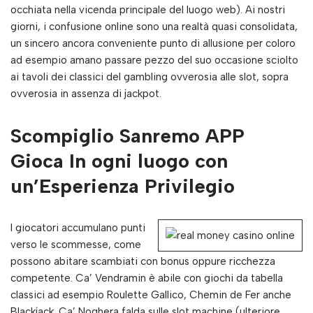
occhiata nella vicenda principale del luogo web). Ai nostri
giorni, i confusione online sono una realtà quasi consolidata,
un sincero ancora conveniente punto di allusione per coloro
ad esempio amano passare pezzo del suo occasione sciolto
ai tavoli dei classici del gambling ovverosia alle slot, sopra
ovverosia in assenza di jackpot.
Scompiglio Sanremo APP
Gioca In ogni luogo con
un’Esperienza Privilegio
I giocatori accumulano punti
verso le scommesse, come
possono abitare scambiati con bonus oppure ricchezza
competente. Ca’ Vendramin è abile con giochi da tabella
classici ad esempio Roulette Gallico, Chemin de Fer anche
Blackjack. Ca’ Noghera falda sulle slot machine (ulteriore