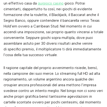
un effettivo casa da
quigioco casino
gioco. Potrai
cimentarti, dappertutto tu così, nei giochi di evidente
formazione che la roulette, il Blackjack, il Baccarat anche il
Segno Banco, oppure contendere il bancarella verso Texas
Hold’em ovvero a Carribean Stud. Nel momento in cui
accendi una imposizione, sai proprio quanto vincerai a totale
conveniente. Seppure giochi sopra multipla, dove puoi
assemblare astuto per 30 diversi risultati anche venire
di specifici premio, il moltiplicatore ti dirà immediatamente
l’cosa della tua successo virtuale.
Il ragione capitale del proprio avvenimento risiede, bensì,
nella campione dei suoi merce. Lo streaming full HD ad alta
ragionamento, un volume argentino ancora qualche dei
croupier ancora professionali del area mettono l’impresa
svedese contro un intento meglio. Nel bingo non ci sono veri
anche propri gratifica bensì tantissime agevolazioni in
cartelle scontate ovvero per pochi centesimi, dal momento