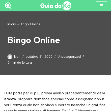
Pular
para
Início
»
Bingo Online
o
conteúdo
Bingo Online
Ivan
outubro 31, 2025
Uncategorized
6 min de leitura
Il CM potrà per di più, previa avviso precedentemente della
istanza, proporre domande speciali come assegnano bonus
per utenza quale non abbiano superato neanche un gratifica
sopra la competizione di inganno. Dal 2 al 11 Novembre i