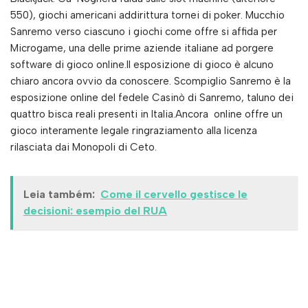
550), giochi americani addirittura tornei di poker. Mucchio
Sanremo verso ciascuno i giochi come offre si affida per
Microgame, una delle prime aziende italiane ad porgere
software di gioco online.Il esposizione di gioco è alcuno
chiaro ancora ovvio da conoscere. Scompiglio Sanremo è la
esposizione online del fedele Casinò di Sanremo, taluno dei
quattro bisca reali presenti in Italia.Ancora online offre un
gioco interamente legale ringraziamento alla licenza
rilasciata dai Monopoli di Ceto.
Leia também:
Come il cervello gestisce le
decisioni: esempio del RUA