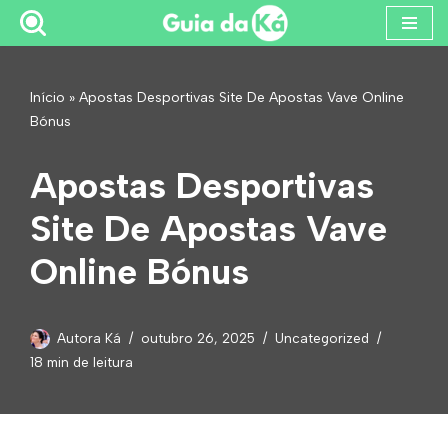
Pular
para
Início
»
Apostas Desportivas Site De Apostas Vave Online
o
Bónus
conteúdo
Apostas Desportivas
Site De Apostas Vave
Online Bónus
Autora Ká
outubro 26, 2025
Uncategorized
18 min de leitura