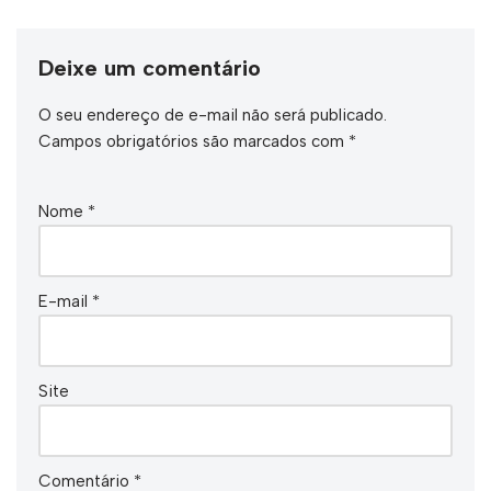
Deixe um comentário
O seu endereço de e-mail não será publicado.
Campos obrigatórios são marcados com
*
Nome
*
E-mail
*
Site
Comentário
*