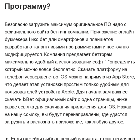
Программу?
Безопасно загрузить максимум оригинальное ПО надо с
официального сайта беттинг компании. Приложение онлайн
букмекера 1 икс бет дли смартфонов и планшетов
разработано талантливыми программистами и постоянно
модифицируется. Компания предлагает бетторам
максимально удобный а использовании софт,” “определить
который можно вовсе бесплатно. Скачать платформу на
телефон усовершенство iOS можно напрямую из App Store,
что делает этап установки простым только удобным для
пользователей устройств Apple. Ддя начала вам важнее
скачать 1xBet официальный сайт с одна страницы, ниже
разве ссылка для скачивания приложения для iOS. Нажав
на нашу ссылку, вы будут перенаправлены, где удастся
загрузить и распознать приложение, как любую другое.
Если оджейли выбран первый варианта, стоит регулярно