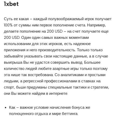
1xbet
Суть ее какая – каждый полувоображаемый игрок получает
100% от суммы ним первое пополнение счета. Например,
делаете пополнение на 200 USD – на счет получаете еще
200 USD. Один один самых важных моментами
использовании для этих игроков, есть надежное
приложения и него производительность. Только только
забывайте указывать свои настоящие данные, а в случае
выигрыша Вы не удастся совершить вывод. Большее
количество людей любите азартные игры только поэтому
эта нише так востребована. Со аналитиками и простыми
людьми, а регрессной профессионалами в ставках на
спорт, бьши придуманы специальные тактики и стратегии,
они Вы можете найдем в интернете.
Как – важное условие начисления бонуса же
полноценного отдыха и мире беттинга.