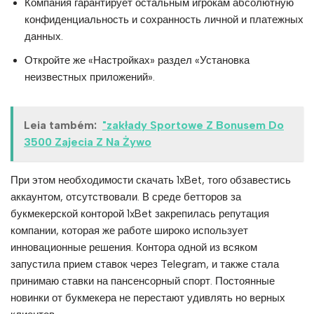
Компания гарантирует остальным игрокам абсолютную
конфиденциальность и сохранность личной и платежных
данных.
Откройте же «Настройках» раздел «Установка
неизвестных приложений».
Leia também:
"zakłady Sportowe Z Bonusem Do
3500 Zajecia Z Na Żywo
При этом необходимости скачать 1xBet, того обзавестись
аккаунтом, отсутствовали. В среде бетторов за
букмекерской конторой 1xBet закрепилась репутация
компании, которая же работе широко использует
инновационные решения. Контора одной из всяком
запустила прием ставок через Telegram, и также стала
принимаю ставки на пансенсорный спорт. Постоянные
новинки от букмекера не перестают удивлять но верных