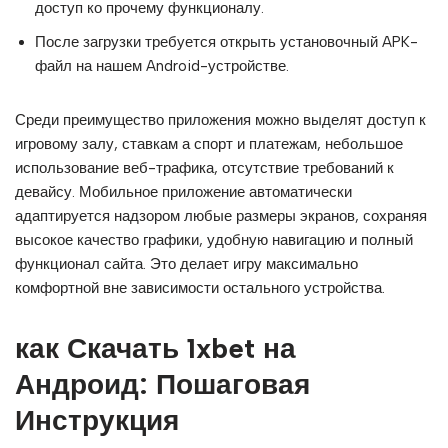
доступ ко прочему функционалу.
После загрузки требуется открыть установочный APK-
файл на нашем Android-устройстве.
Среди преимущество приложения можно выделят доступ к
игровому залу, ставкам а спорт и платежам, небольшое
использование веб-трафика, отсутствие требований к
девайсу. Мобильное приложение автоматически
адаптируется надзором любые размеры экранов, сохраняя
высокое качество графики, удобную навигацию и полный
функционал сайта. Это делает игру максимально
комфортной вне зависимости остального устройства.
как Скачать 1xbet на
Андроид: Пошаговая
Инструкция