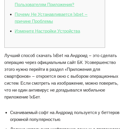
Пользователям Приложения?
Почему Не Устанавливается 1xbet –
причине Проблемы
Измените Настройки Устройства
Лучший способ скачать 1xBet на Андроид – это сделать
операцию через официальным сайт БК. Усовершенство
этого нужно перейти в раздел «Приложения для
смартфонов» – откроется окно с выбором операционных
систем. Если смотреть на изображение, можно поверить,
что ни один антивирус не догадывался мобильное
приложение 1хБет.
Скачиваемый софт на Андроид пользуется у беттеров
огромной популярностью.