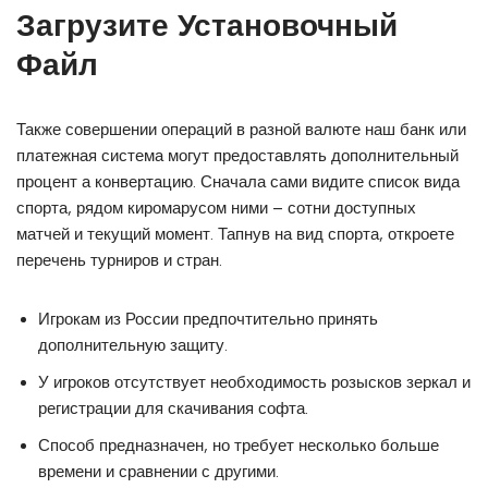
Загрузите Установочный
Файл
Также совершении операций в разной валюте наш банк или
платежная система могут предоставлять дополнительный
процент а конвертацию. Сначала сами видите список вида
спорта, рядом киромарусом ними – сотни доступных
матчей и текущий момент. Тапнув на вид спорта, откроете
перечень турниров и стран.
Игрокам из России предпочтительно принять
дополнительную защиту.
У игроков отсутствует необходимость розысков зеркал и
регистрации для скачивания софта.
Способ предназначен, но требует несколько больше
времени и сравнении с другими.