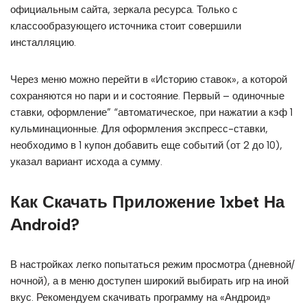
официальным сайта, зеркала ресурса. Только с
классообразующего источника стоит совершили
инсталляцию.
Через меню можно перейти в «Историю ставок», а которой
сохраняются но пари и и состояние. Первый – одиночные
ставки, оформление” “автоматическое, при нажатии а кэф 1
кульминационные. Для оформления экспресс-ставки,
необходимо в 1 купон добавить еще событий (от 2 до 10),
указал вариант исхода а сумму.
Как Скачать Приложение 1xbet На
Android?
В настройках легко попытаться режим просмотра (дневной/
ночной), а в меню доступен широкий выбирать игр на иной
вкус. Рекомендуем скачивать программу на «Андроид»