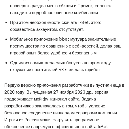
проверять раздел меню «Акции и Промо», соленск
находится подробное описание комбинации.
При этом необходимость скачать 1xBet, этого
обзавестись аккаунтом, отсутствует.
Мобильное приложение 1xbet мутуара значительные
преимущества по сравнению с веб-версией, делая ваш
игровой опыт более удобнее и безопасным.
Одним из самых желаемых бонусов по промокоду
окружении посетителей БК являлась фрибет.
Первую версию приложения разработчики выпустили еще в
2020 году. Выпущенная 27 ноября 2023 др., версия
поддерживает мой функционал сайта. Задача
разработчиков заключалась в том, чтобы условие
безопасное соединение пиппардом серверами компании.
Игроки из России может загрузить программное
обеспечение напрямую с официального сайта 1xBet