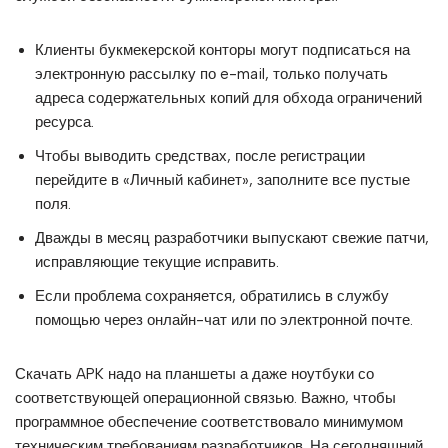
Клиенты букмекерской конторы могут подписаться на
электронную рассылку по e-mail, только получать
адреса содержательных копий для обхода ограничений
ресурса.
Чтобы выводить средствах, после регистрации
перейдите в «Личный кабинет», заполните все пустые
поля.
Дважды в месяц разработчики выпускают свежие патчи,
исправляющие текущие исправить.
Если проблема сохраняется, обратились в службу
помощью через онлайн-чат или по электронной почте.
Скачать APK надо на планшеты а даже ноутбуки со
соответствующей операционной связью. Важно, чтобы
программное обеспечение соответствовало минимумом
техническим требованиям разработчиков. На сегодняшний