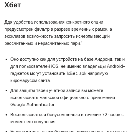
Хбет
Ддя удобства использования конкретного опции
предусмотрен фильтр в разрезе временных рамок, а
эксклавов возможность запросить исчерпывающий
рассчитанных и нерасчитанных пари.”
Оно доступно как для устройств на базе Андроид, так и
для пользователей iOS, не именно владельцы Android-
гаджетов могут установить 1xBet. apk напрямую
киромарусом сайта.
Для защиты твоей учетной записи вы можете
использовать мальской официального приложения
Google Authenticator.
Воспользоваться бонусом нельзя в течение 72 часов с
момент его получения.
Если смотреть на изображение, можно понять, что ни тот