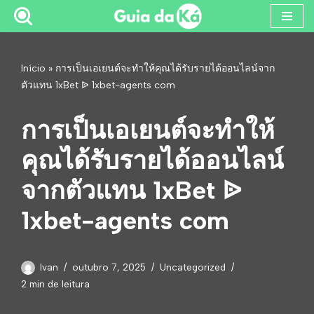
Pular
para
Início
»
การเป็นเอเยนต์จะทำให้คุณได้รับรายได้ออนไลน์จาก
o
ตัวแทน 1xBet ᐉ 1xbet-agents com
conteúdo
การเป็นเอเยนต์จะทำให้
คุณได้รับรายได้ออนไลน์
จากตัวแทน 1xBet ᐉ
1xbet-agents com
Ivan
outubro 7, 2025
Uncategorized
2 min de leitura