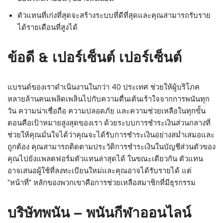
ตัวแทนที่เก่งที่สุดจะสร้างระบบที่ดีที่สุดและคุณสามารถรับราย
ได้รายเดือนที่สูงได้
ข้อดี & เปอร์เซ็นต์ เปอร์เซ็นต์
แบรนด์ของเราดำเนินงานในกว่า 40 ประเทศ ช่วยให้ผู้บริโภค
หลายล้านคนเพลิดเพลินไปกับความตื่นเต้นเร้าใจจากการพนันทุก
วัน ความน่าเชื่อถือ ความปลอดภัย และความช่วยเหลือในทุกขั้น
ตอนคือเป้าหมายสูงสุดของเรา ด้วยระบบการชำระเงินส่วนกลางที่
ช่วยให้คุณมั่นใจได้ว่าคุณจะได้รับการชำระเงินอย่างสม่ำเสมอและ
ถูกต้อง คุณสามารถติดตามประวัติการชำระเงินในบัญชีส่วนตัวของ
คุณไปยังแพลตฟอร์มตัวแทนล่าสุดได้ ในขณะเดียวกัน ตัวแทน
อาจเสนอผู้ใช้ที่ลงทะเบียนใหม่และคุณอาจได้รับรายได้ แต่
"หน้าที่" หลักของพวกเขาคือการช่วยเหลือสมาชิกที่มีธุรกรรม
บริษัทพนัน – พนันกีฬาออนไลน์