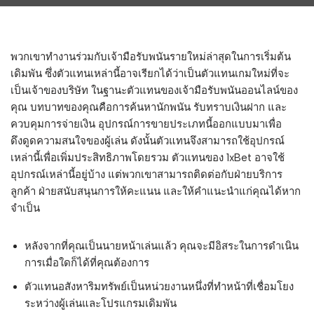
พวกเขาทำงานร่วมกับเจ้ามือรับพนันรายใหม่ล่าสุดในการเริ่มต้น
เดิมพัน ซึ่งตัวแทนเหล่านี้อาจเรียกได้ว่าเป็นตัวแทนเกมใหม่ที่จะ
เป็นเจ้าของบริษัท ในฐานะตัวแทนของเจ้ามือรับพนันออนไลน์ของ
คุณ บทบาทของคุณคือการค้นหานักพนัน รับทราบเงินฝาก และ
ควบคุมการจ่ายเงิน อุปกรณ์การขายประเภทนี้ออกแบบมาเพื่อ
ดึงดูดความสนใจของผู้เล่น ดังนั้นตัวแทนจึงสามารถใช้อุปกรณ์
เหล่านี้เพื่อเพิ่มประสิทธิภาพโดยรวม ตัวแทนของ 1xBet อาจใช้
อุปกรณ์เหล่านี้อยู่บ้าง แต่พวกเขาสามารถติดต่อกับฝ่ายบริการ
ลูกค้า ฝ่ายสนับสนุนการให้คะแนน และให้คำแนะนำแก่คุณได้หาก
จำเป็น
หลังจากที่คุณเป็นนายหน้าเล่นแล้ว คุณจะมีอิสระในการดำเนิน
การเมื่อใดก็ได้ที่คุณต้องการ
ตัวแทนอสังหาริมทรัพย์เป็นหน่วยงานหนึ่งที่ทำหน้าที่เชื่อมโยง
ระหว่างผู้เล่นและโปรแกรมเดิมพัน